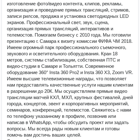
изготовление фото/видео контента, клипов, рекламы,
организация и проведение прямых трансляций, стримов,
записи рилсов, продажа и установка светодиодных LED
экранов. Профессиональный свет, звук, сцена,
организация прямых трансляций, интерактивов и
телемостов. Помогаем бизнесу с 2010 года. Мы готовили
презентацию г. Самара к визиту комиссии ФИФА ЧМ 2018.
Имеем огромный парк профессионального съемочного,
звукового и осветительного оборудования. Кран 18
метров, системы стабилизации, собственная ПТС и
видео-студии в Самаре и Тольятти. Современное
оборудование 360° Insta 360 Pro2 и Insta 360 X3, Zoom VR.
Имеем высшие телевизионные награды, что позволяет
нам предоставлять качественные услуги нашим клиентам
в разрешении до 20К. Мы осуществляем прямые видео
трансляции матчей КХЛ, МХЛ, крупных фестивалей, дней
города, концертов, эвент и корпоративных мероприятий,
семинаров, конференций, телемостов. Свяжитесь с нами
по телефону указанному в профиле, позвонив или
написав в WhatsApp, чтобы обсудить проект или задать
вопросы. Мы всегда рады новым клиентам и готовы
помочь вам достичь ваших целей.