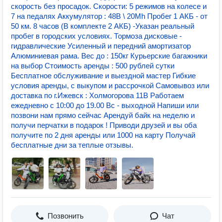
скорость без просадок. Скорости: 5 режимов на колесе и
7 на педалях Аккумулятор : 48В \ 20Mh Пробег 1 АКБ - от
50 км. 8 часов (В комплекте 2 АКБ) -Указан реальный
пробег в городских условиях. Тормоза дисковые -
гидравлические Усиленный и передний амортизатор
Алюминиевая pама. Вec до : 150кг Курьерские багажники
на выбор Стоимость аренды : 500 рублей сутки
Бесплатное обслуживание и выездной мастер Гибкие
условия аренды, с выкупом и рассрочкой Самовывоз или
доставка по г.Ижевск : Холмогорова 11В Работаем
ежедневно с 10:00 до 19.00 Вс - выходной Напиши или
позвони нам прямо сейчас Арендуй байк на неделю и
получи перчатки в подарок ! Приводи друзей и вы оба
получите по 2 дня аренды или 1000 на карту Получай
бесплатные дни за теплые отзывы.
Позвонить
Чат