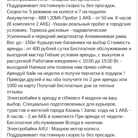
Поддерживает постоянную скорость без просадок.
Скорости: 5 режимов на колесе и 7 на педалях
Аккумулятор : 48В \ 20Mh Пробег 1 АКБ - от 50 км. 8 часов
(В комплекте 2 АКБ) -Указан реальный пробег в городских
условиях. Тормоза дисковые - гидравлические
Усиленный и передний амортизатор Алюминиевая pама.
Вec до : 150кг Курьерские багажники на выбор Стоимость
аренды : от 400 рублей сутки Бесплатное обслуживание и
выездной мастер Гибкие условия аренды, с выкупом и
рассрочкой Работаем ежедневно с 10:00 до 19.00 Вс -
выходной Напиши или позвони нам прямо сейчас
Арендуй байк на неделю и получи перчатки в подарок !
Приводи друзей и вы оба получите по 2 дня аренды или
1000 на карту Получай бесплатные дни за теплые
отзывы
Электробайки в аренду в г.Ижевск 4 модели на ваш
выбор. Специально подготовленных для курьеров,
туристов и жителей города Казань ! Запас хода на 1 АКБ -
8 часов. - 2 ая АКБ в комплекте При аренде от недели -
Бесплатное обслуживание Всегда в наличии.
Электробайки AXU : Мощное мотор колесо.
Поддерживает постоянную скорость без просадок.