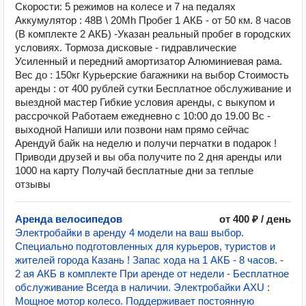
Скорости: 5 режимов на колесе и 7 на педалях
Аккумулятор : 48В \ 20Mh Пробег 1 АКБ - от 50 км. 8 часов
(В комплекте 2 АКБ) -Указан реальный пробег в городских
условиях. Тормоза дисковые - гидравлические
Усиленный и передний амортизатор Алюминиевая pама.
Вec до : 150кг Курьерские багажники на выбор Стоимость
аренды : от 400 рублей сутки Бесплатное обслуживание и
выездной мастер Гибкие условия аренды, с выкупом и
рассрочкой Работаем ежедневно с 10:00 до 19.00 Вс -
выходной Напиши или позвони нам прямо сейчас
Арендуй байк на неделю и получи перчатки в подарок !
Приводи друзей и вы оба получите по 2 дня аренды или
1000 на карту Получай бесплатные дни за теплые
отзывы
Аренда велосипедов
от 400 ₽ / день
Электробайки в аренду 4 модели на ваш выбор.
Специально подготовленных для курьеров, туристов и
жителей города Казань ! Запас хода на 1 АКБ - 8 часов. -
2 ая АКБ в комплекте При аренде от недели - Бесплатное
обслуживание Всегда в наличии. Электробайки AXU :
Мощное мотор колесо. Поддерживает постоянную