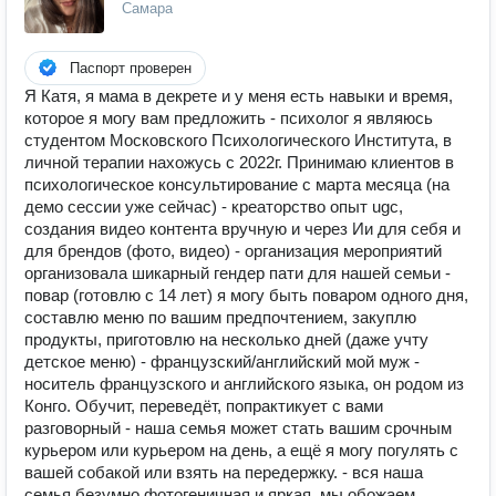
Самара
Паспорт проверен
Я Катя, я мама в декрете и у меня есть навыки и время,
которое я могу вам предложить - психолог я являюсь
студентом Московского Психологического Института, в
личной терапии нахожусь с 2022г. Принимаю клиентов в
психологическое консультирование с марта месяца (на
демо сессии уже сейчас) - креаторство опыт ugc,
создания видео контента вручную и через Ии для себя и
для брендов (фото, видео) - организация мероприятий
организовала шикарный гендер пати для нашей семьи -
повар (готовлю с 14 лет) я могу быть поваром одного дня,
составлю меню по вашим предпочтением, закуплю
продукты, приготовлю на несколько дней (даже учту
детское меню) - французский/английский мой муж -
носитель французского и английского языка, он родом из
Конго. Обучит, переведёт, попрактикует с вами
разговорный - наша семья может стать вашим срочным
курьером или курьером на день, а ещё я могу погулять с
вашей собакой или взять на передержку. - вся наша
семья безумно фотогеничная и яркая, мы обожаем