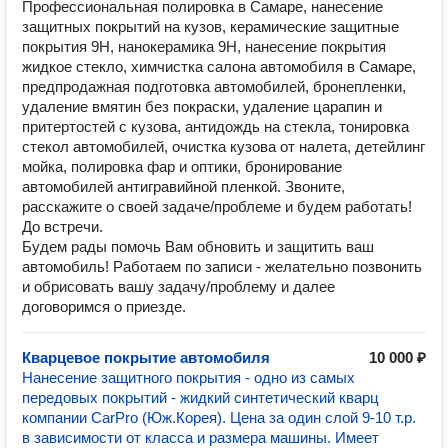
Профессиональная полировка в Самаре, нанесение
защитных покрытий на кузов, керамические защитные
покрытия 9Н, нанокерамика 9Н, нанесение покрытия
жидкое стекло, химчистка салона автомобиля в Самаре,
предпродажная подготовка автомобилей, бронепленки,
удаление вмятин без покраски, удаление царапин и
притертостей с кузова, антидождь на стекла, тонировка
стекол автомобилей, очистка кузова от налета, детейлинг
мойка, полировка фар и оптики, бронирование
автомобилей антигравийной пленкой. Звоните,
расскажите о своей задаче/проблеме и будем работать!
До встречи.
Будем рады помочь Вам обновить и защитить ваш
автомобиль! Работаем по записи - желательно позвонить
и обрисовать вашу задачу/проблему и далее
договоримся о приезде.
Кварцевое покрытие автомобиля
10 000 ₽
Нанесение защитного покрытия - одно из самых
передовых покрытий - жидкий синтетический кварц
компании CarPro (Юж.Корея). Цена за один слой 9-10 т.р.
в зависимости от класса и размера машины. Имеет