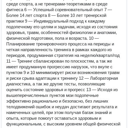
среде спорта, а не тренерами-теоретиками в среде
фитнеса 6 — Успешный соревновательный опыт 7 —
Более 14 лет спорта 8 — Более 10 лет тренерской
практики 9 — Индивидуальный подход к каждому
подопечному его целям и задачам, исходя из состояния
здоровья, травм, особенностей физиологии и анатомии,
физической подготовки, пола и возраста. 10 —
Планирование тренировочного процесса на периоды и
четкая направленность тренинга в рамках каждого из
периодов, продуманная стратегия на неделю/квартал/год
11 — Тренинг сбалансирован по плоскостям, а так же
имеет продуманную прогрессию нагрузок, что вкупе с
пунктом 9 и 10 минимизирует риски возникновения травм
и риски срыва адаптации к тренингу 12 — Лабораторная
диагностика, а так же другие тесты, позволяющие
оценить состояние здоровья и прогресс 13 — Исходя из
вышеперечисленных пунктов мои подопечные
эффективно рационально и безопасно, без лишних
телодвижений ошибок и неудач достигают результата и
намеченных целей, при этом получая багаж знаний и
опыта, которые помогут оставаться здоровым и
функциональным, с высоким уровнем общей физической