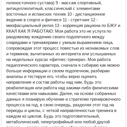
голеностопного сустава) 9 - массаж спортивный,
антицеллюлитный, классический с элементами
восточных и испанских техник 10 - дистанционное
ведение в спорте и фитнесе 11 - стретчинг 12 -
миофасциальный релиз 13 - коррекция рациона по БЖУ и
ККАЛ КАК Я РАБОТАЮ: Моя работа это не услуга по
рандомному вождению своего подопечного между
снарядами и тренажерами с умным выражением лица,
сопровождая этот процесс повестью из незнакомых слов
и терминов, вычитанных из интернета или услышанных
на недельных курсах «фитнес-тренера». Моя работа
педагогического характера, сначала я собираю как можно
больше информации о своем подопечном, разбираю
анализы и тестирую его, чтобы верно оценить
направление и состав работы над ним, будь это
реабилитация или работа над какими-либо физическими
качествами или навыками. Далее, на основе собранных
данных я планирую обучение и стратегию тренировочного
процесса на год, в свою очередь, разделяя этот год на
периоды и циклы, с четкой направленностью тренинга в
каждом из циклов. Будь это подготовительный,
метаболический, гипертрофийный или любой другой