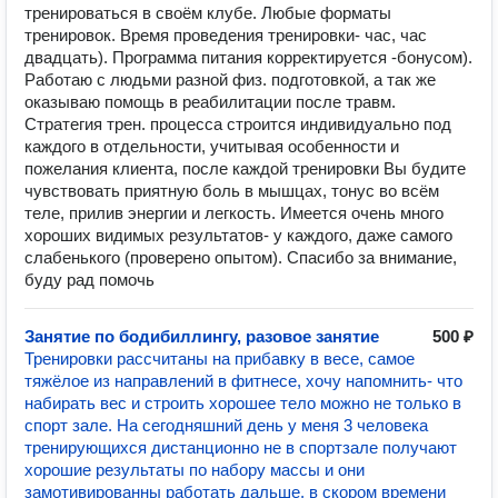
тренироваться в своём клубе. Любые форматы
тренировок. Время проведения тренировки- час, час
двадцать). Программа питания корректируется -бонусом).
Работаю с людьми разной физ. подготовкой, а так же
оказываю помощь в реабилитации после травм.
Стратегия трен. процесса строится индивидуально под
каждого в отдельности, учитывая особенности и
пожелания клиента, после каждой тренировки Вы будите
чувствовать приятную боль в мышцах, тонус во всём
теле, прилив энергии и легкость. Имеется очень много
хороших видимых результатов- у каждого, даже самого
слабенького (проверено опытом). Спасибо за внимание,
буду рад помочь
Занятие по бодибиллингу, разовое занятие
500 ₽
Тренировки рассчитаны на прибавку в весе, самое
тяжёлое из направлений в фитнесе, хочу напомнить- что
набирать вес и строить хорошее тело можно не только в
спорт зале. На сегодняшний день у меня 3 человека
тренирующихся дистанционно не в спортзале получают
хорошие результаты по набору массы и они
замотивированны работать дальше, в скором времени