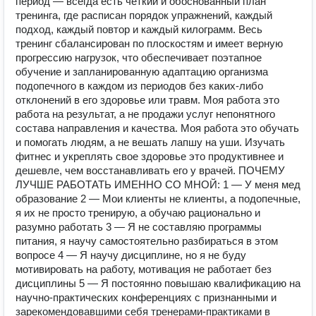
период — всегда есть четкий и обоснованный план
тренинга, где расписан порядок упражнений, каждый
подход, каждый повтор и каждый килограмм. Весь
тренинг сбалансирован по плоскостям и имеет верную
прогрессию нагрузок, что обеспечивает поэтапное
обучение и запланированную адаптацию организма
подопечного в каждом из периодов без каких-либо
отклонений в его здоровье или травм. Моя работа это
работа на результат, а не продажи услуг непонятного
состава направления и качества. Моя работа это обучать
и помогать людям, а не вешать лапшу на уши. Изучать
фитнес и укреплять свое здоровье это продуктивнее и
дешевле, чем восстанавливать его у врачей. ПОЧЕМУ
ЛУЧШЕ РАБОТАТЬ ИМЕННО СО МНОЙ: 1 — У меня мед
образование 2 — Мои клиенты не клиенты, а подопечные,
я их не просто тренирую, а обучаю рационально и
разумно работать 3 — Я не составляю программы
питания, я научу самостоятельно разбираться в этом
вопросе 4 — Я научу дисциплине, но я не буду
мотивировать на работу, мотивация не работает без
дисциплины 5 — Я постоянно повышаю квалификацию на
научно-практических конференциях с признанными и
зарекомендовавшими себя тренерами-практиками в