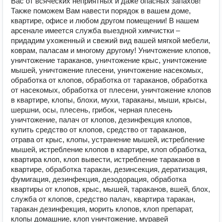
Вас от всяческих неприятных и даже опасных запахов!
Также поможем Вам навести порядок в вашем доме,
квартире, офисе и любом другом помещении! В нашем
арсенале имеется служба выездной химчистки –
придадим ухоженный и свежий вид вашей мягкой мебели,
коврам, паласам и многому другому! Уничтожение клопов,
уничтожение тараканов, уничтожение крыс, уничтожение
мышей, уничтожение плесени, уничтожение насекомых,
обработка от клопов, обработка от тараканов, обработка
от насекомых, обработка от плесени, уничтожение клопов
в квартире, клопы, блохи, мухи, тараканы, мыши, крысы,
шершни, осы, плесень, грибок, черная плесень
уничтожение, палач от клопов, дезинфекция клопов,
купить средство от клопов, средство от тараканов,
отрава от крыс, клопы, устранение мышей, истребление
мышей, истребление клопов в квартире, клоп обработка,
квартира клоп, клоп вывести, истребление тараканов в
квартире, обработка таракан, дезинсекция, дератизация,
фумигация, дезинфекция, дезодорация, обработка
квартиры от клопов, крыс, мышей, тараканов, вшей, блох,
служба от клопов, средство палач, квартира таракан,
таракан дезинфекция, морить клопов, клоп препарат,
клопы домашние, клоп уничтожение, муравей