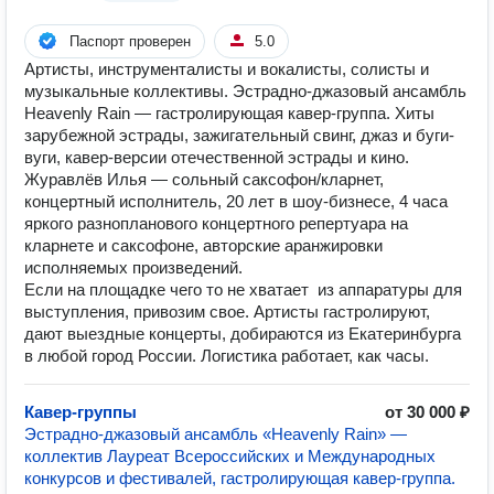
Паспорт проверен
5.0
Артисты, инструменталисты и вокалисты, солисты и
музыкальные коллективы. Эстрадно-джазовый ансамбль
Heavenly Rain — гастролирующая кавер-группа. Хиты
зарубежной эстрады, зажигательный свинг, джаз и буги-
вуги, кавер-версии отечественной эстрады и кино.
Журавлёв Илья — сольный саксофон/кларнет,
концертный исполнитель, 20 лет в шоу-бизнесе, 4 часа
яркого разнопланового концертного репертуара на
кларнете и саксофоне, авторские аранжировки
исполняемых произведений.
Если на площадке чего то не хватает из аппаратуры для
выступления, привозим свое. Артисты гастролируют,
дают выездные концерты, добираются из Екатеринбурга
в любой город России. Логистика работает, как часы.
Кавер-группы
от 30 000 ₽
Эстрадно-джазовый ансамбль «Heavenly Rain» —
коллектив Лауреат Всероссийских и Международных
конкурсов и фестивалей, гастролирующая кавер-группа.