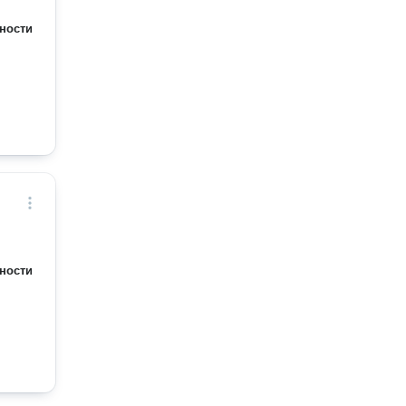
ности
ности