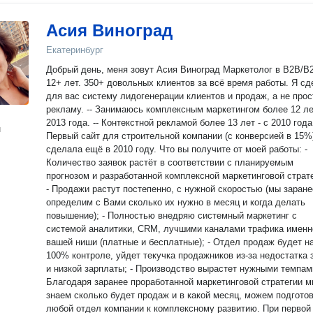
Асия Виноград
Екатеринбург
Добрый день, меня зовут Асия Виноград Маркетолог в B2B/B2C
12+ лет. 350+ довольных клиентов за всё время работы. Я с
для вас систему лидогенерации клиентов и продаж, а не прос
рекламу. -- Занимаюсь комплексным маркетингом более 12 лет - с
2013 года. -- Контекстной рекламой более 13 лет - с 2010 года.
н
Первый сайт для строительной компании (с конверсией в 15%
сделала ещё в 2010 году. Что вы получите от моей работы: -
Количество заявок растёт в соответствии с планируемым
прогнозом и разработанной комплексной маркетинговой страт
- Продажи растут постепенно, с нужной скоростью (мы заране
определим с Вами сколько их нужно в месяц и когда делать
повышение); - Полностью внедряю системный маркетинг с
системой аналитики, CRM, лучшими каналами трафика именн
вашей ниши (платные и бесплатные); - Отдел продаж будет н
100% контроле, уйдет текучка продажников из-за недостатка 
и низкой зарплаты; - Производство вырастет нужными темпам
Благодаря заранее проработанной маркетинговой стратегии 
знаем сколько будет продаж и в какой месяц, можем подгото
любой отдел компании к комплексному развитию. При первой