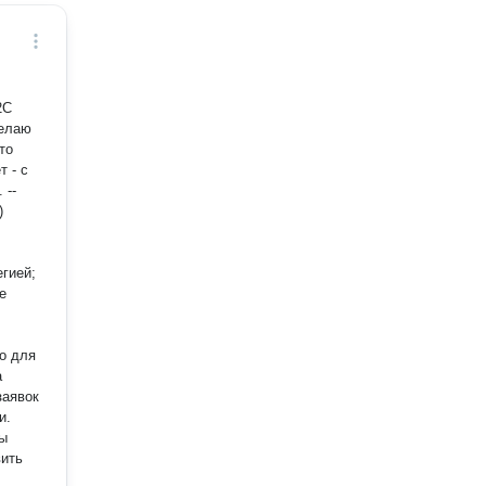
делаю
то
 --
)
егией;
е
о для
а
заявок
и.
мы
вить