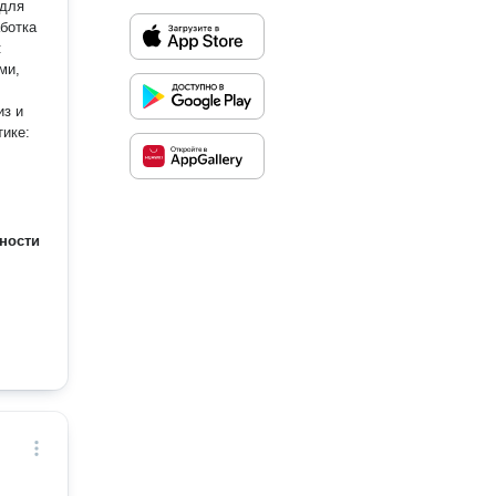
ми,
ности