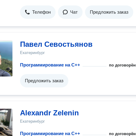
пообщаемся. Даже просто поговорив, вы поймёте, что я тот, к
сделает для вас систему, а не обычный контекстолог с 2 кли
Телефон
Чат
Предложить заказ
и амбициями.
Павел Севостьянов
Екатеринбург
Программирование на C++
по договорён
Предложить заказ
Alexandr Zelenin
Екатеринбург
Программирование на C++
по договорён