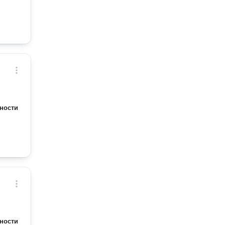
то
ентами
ности
ности