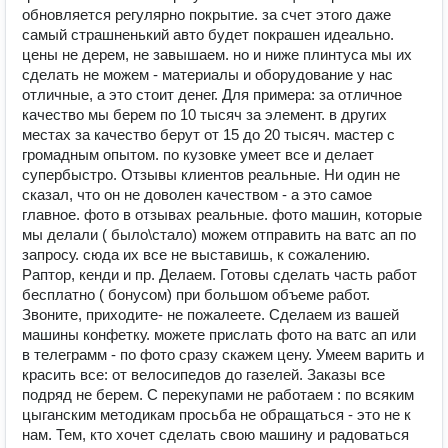
oбновляется pегулярно покрытие. за счет этого даже
самый страшненький авто будет покрашен идеально.
цены не дерем, не завышаем. но и ниже плинтуса мы их
сделать не можем - материалы и оборудование у нас
отличные, а это стоит денег. Для примера: за отличное
качество мы берем по 10 тысяч за элемент. в других
местах за качество берут от 15 до 20 тысяч. мастер с
громадным опытом. по кузовке умеет все и делает
супербыстро. Отзывы клиентов реальные. Ни один не
сказал, что он не доволен качеством - а это самое
главное. фото в отзывах реальные. фото машин, которые
мы делали ( было\стало) можем отправить на ватс ап по
запросу. сюда их все не выставишь, к сожалению.
Раптор, кенди и пр. Делаем. Готовы сделать часть работ
бесплатно ( бонусом) при большом объеме работ.
Звоните, приходите- не пожалеете. Сделаем из вашей
машины конфетку. можете прислать фото на ватс ап или
в телеграмм - по фото сразу скажем цену. Умеем варить и
красить все: от велосипедов до газелей. Заказы все
подряд не берем. С перекупами не работаем : по всяким
цыганским методикам просьба не обращаться - это не к
нам. Тем, кто хочет сделать свою машину и радоваться