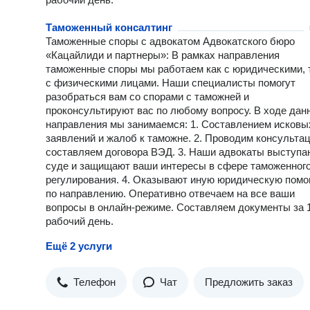
поспорить… Почему выбирают обратиться именно ко мне? При том
выборе, который присутствует в любой сфере действительно
Таможенный консалтинг
сложно определиться с человеком, кому будешь доверять. В
Таможенные споры с адвокатом Адвокатского бюро
получение не только профессионального совета, но и сочувст
«Кацайлиди и партнеры»: В рамках направления
понимания и честности, вот без чего думаю невозможно начи
таможенные споры мы работаем как с юридическими, 
двигаться вместе, что присутствует не у каждого. Считаю, чт
иногда “лучше горькая правда, чем сладкая ложь “, становлю
с физическими лицами. Наши специалисты помогут
только юристом для человека, но и немного психологом, сов
разобраться вам со спорами с таможней и
решение проблемы наиболее эффективным способом с
проконсультируют вас по любому вопросу. В ходе дан
наименьшими потерями для сторон.
направления мы занимаемся: 1. Составлением исковы
заявлений и жалоб к таможне. 2. Проводим консультац
составляем договора ВЭД. 3. Наши адвокаты выступа
суде и защищают ваши интересы в сфере таможенног
регулирования. 4. Оказывают иную юридическую пом
по направлению. Оперативно отвечаем на все ваши
вопросы в онлайн-режиме. Составляем документы за 
рабочий день.
Ещё 2 услуги
Телефон
Чат
Предложить заказ