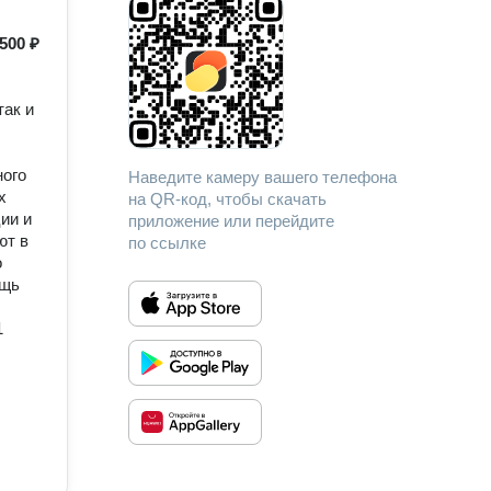
500 ₽
ажно
вия,
нать
так и
о
сь не
етуя
ного
Наведите камеру вашего телефона
х
на QR-код, чтобы скачать
ии и
приложение или перейдите
ют в
по ссылке
о
ощь
1