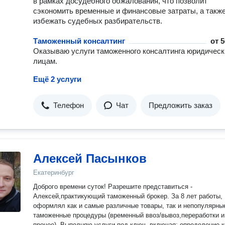
в рамках досудебного обжалования, что позволит
сэкономить временные и финансовые затраты, а такж
избежать судебных разбирательств.
Таможенный консалтинг
от
5
Оказываю услуги таможенного консалтинга юридичес
лицам.
Ещё 2 услуги
Телефон
Чат
Предложить заказ
Алексей Пасынков
Екатеринбург
Доброго времени суток! Разрешите представиться -
Алексей,практикующий таможенный брокер. За 8 лет работы,
оформлял как и самые различные товары, так и непопулярны
таможенные процедуры (временный ввоз/вывоз,переработки и
прочее). Выполняю услуги под ключ, включая: определение 