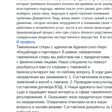
которые требовали большого количества времени на их разбо
всестороннего подхода, именно после этого решил для себя 
выбирать узкую нишу, ведущую в одностороннее понимание
проблемы Доверителя. Ведь жизнь имеет столько граней в с
движении, сегодня человек затрудняется в понимании своих 
работника и потребителя услуг, после в его жизни происходит
бракоразводный процесс или горе утраты близкого родственн
скандальным разделом наследственного имущества. И во всех
В профиль
этих сферах требуется совет профессионала. Договорившись
стать адвокатом человека есть желание сопровождать его в
Таможенные споры с адвокатом Адвокатского бюро
решении всех проблем, а не узкого круга вопросов. Вот почем
«Кацайлиди и партнеры»: В рамках направления
широту охвата своей деятельности и углубление в каждую
таможенные споры мы работаем как с юридическими, 
проблему обратившегося единожды я ставлю в приоритет одн
с физическими лицами. Наши специалисты помогут
выбранного направления. Что для меня труд адвоката?
разобраться вам со спорами с таможней и
Юриспруденция и адвокатура для меня все, выбор моего
проконсультируют вас по любому вопросу. В ходе дан
профессионального пути сделан правильно и сворачивать с н
направления мы занимаемся: 1. Составлением исковы
не собираюсь. Помощь в решении проблем Доверителей, пом
заявлений и жалоб к таможне. 2. Проводим консультац
мне целиком и полностью реализовать себя, как в росте
составляем договора ВЭД. 3. Наши адвокаты выступа
профессионализма, так и в чувстве удовлетворенности от тог
суде и защищают ваши интересы в сфере таможенног
я делаю. Выдающийся французский юрист Антуан Луазель как-то
регулирования. 4. Оказывают иную юридическую пом
сказал: «Чтобы стать настоящим адвокатом, необходимо пом
по направлению. Оперативно отвечаем на все ваши
что эта профессия не оставляет у ее обладателя ни минуты п
вопросы в онлайн-режиме. Составляем документы за 
ни на работе, ни дома, ни днем, ни ночью». И с этим думаю н
рабочий день.