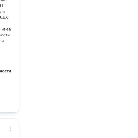
ДТ
а и
 СВХ
 из-за
ности
 и
ности