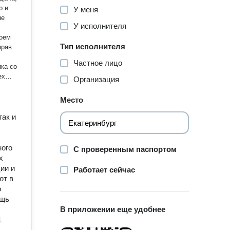
р и
У меня
не
У исполнителя
воем
Тип исполнителя
прав
Частное лицо
ика со
Организация
Место
у
так и
ого
ного
С проверенным паспортом
его я
х
огает
ии и
Работает сейчас
ют в
о, что
о
ощь
нить,
В приложении еще удобнее
окоя:
1
е