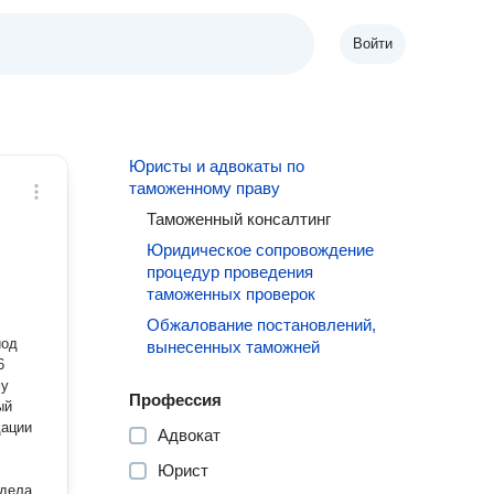
Войти
Юристы и адвокаты по
таможенному праву
Таможенный консалтинг
Юридическое сопровождение
процедур проведения
таможенных проверок
Обжалование постановлений,
вынесенных таможней
6
му
Профессия
ый
дации
Адвокат
Юрист
дела,