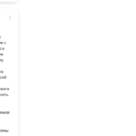
и
ии с
кса
му
всей
оката
тоять
енным
шены