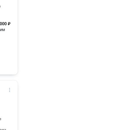
е
000 ₽
ким
е
кода