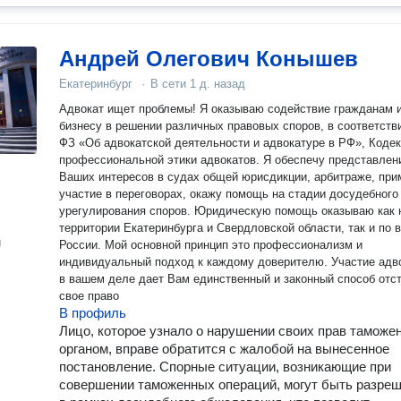
Андрей Олегович Конышев
Екатеринбург
·
В сети
1 д. назад
Адвокат ищет проблемы! Я оказываю содействие гражданам 
бизнесу в решении различных правовых споров, в соответств
ФЗ «Об адвокатской деятельности и адвокатуре в РФ», Коде
профессиональной этики адвокатов. Я обеспечу представление
Ваших интересов в судах общей юрисдикции, арбитраже, при
участие в переговорах, окажу помощь на стадии досудебного
урегулирования споров. Юридическую помощь оказываю как на
территории Екатеринбурга и Свердловской области, так и по 
н
России. Мой основной принцип это профессионализм и
индивидуальный подход к каждому доверителю. Участие адв
в вашем деле дает Вам единственный и законный способ отс
свое право
В профиль
Лицо, которое узнало о нарушении своих прав тамож
органом, вправе обратится с жалобой на вынесенное
постановление. Спорные ситуации, возникающие при
совершении таможенных операций, могут быть разре