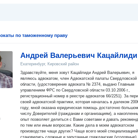
окаты по таможенному праву
Андрей Валерьевич Кацайлиди
Екатеринбург, Кировский район
Здравствуйте, меня зовут Кацайлиди Андрей Валерьевич, я
являюсь адвокатом, член Адвокатской палаты Свердловской
области, (удостоверение адвоката № 2374, выдано Главным
управлением ФРС по Свердловской области 03.10.2006 г.,
регистрационный номер в реестре адвокатов 66/2251). За период
своей адвокатской практики, которая началась в далеком 200
году, мной оказана юридическая помощь достаточно большо
числу Доверителей (гражданам и организациям), а накопленн
н
опыт позволяет делиться с Вами советами и давать рекомен
по тем или иным вопросам. Какие дела в моем адвокатском
производстве чаще других? Чаще всего моей специализацией
становились сложные и запутанные гражданские (уголовные) 