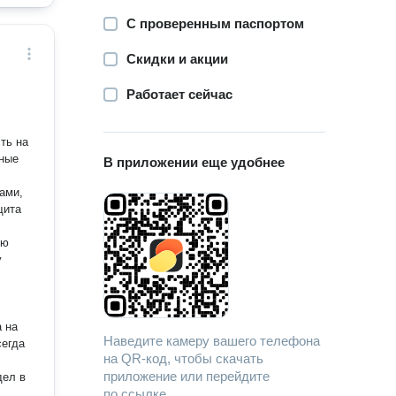
С проверенным паспортом
Скидки и акции
Работает сейчас
ть на
В приложении еще удобнее
ами,
щита
у
 на
Наведите камеру вашего телефона
на QR-код, чтобы скачать
приложение или перейдите
дел в
по ссылке