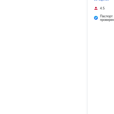
4.5
Паспорт
провере