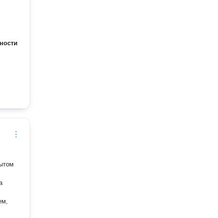
ности
ытом
ем,