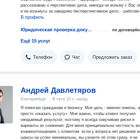
рассказываю о перспективах дела, никогда не возьму с Вас о
и не возьмусь за заведомо бесперспективное дело; - работаю
В профиль
результат, а не процесс: в большинстве дел о защите прав
потребителей с положительной перспективой я работаю без а
оплата только в случае выигрыша дела и только после заве
Юридическая проверка документов при покупке квартиры
по договорён
дела. Риск проигрыша дела я беру на себя. Согласитесь, при
Ещё 15 услуг
подходе Вы будете уверены, что я приложу максимум усилий
положительного исхода дела. Пишите, и я помогу решить вашу
проблему!
Телефон
Чат
Предложить заказ
Андрей Давлетяров
Екатеринбург
·
В сети
15 ч. назад
Я помогаю гражданам и бизнесу. Моя цель - именно помочь, а не
просто «оказать услугу». Мне важно, чтобы клиент получил
ожидаемый результат, поэтому я всегда озвучиваю риски и
варианты их снижения. Для меня принципиальна честность во
взаимоотношениях с клиентом: если у вопроса нет решения и
шансы на успех минимальны, вы узнаете об этом сразу, я не