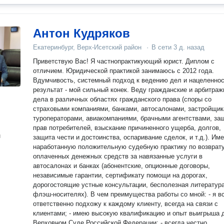
Антон Кудряков
Екатеринбург, Верх-Исетский район
·
В сети
3 д. назад
Приветствую Вас! Я частнопрактикующий юрист. Диплом с
отличием. Юридической практикой занимаюсь с 2012 года.
Вдумчивость, системный подход к ведению дел и нацеленнос
результат - мой сильный конек. Веду гражданские и арбитражные
дела в различных областях гражданского права (споры со
страховыми компаниями, банками, автосалонами, застройщик
туроператорами, авиакомпаниями, брачными агентствами, за
прав потребителей, взыскание причиненного ущерба, долгов,
н
защита чести и достоинства, оспаривание сделок, и т.д.). Имею
наработанную положительную судебную практику по возврат
оплаченных денежных средств за навязанные услуги в
автосалонах и банках (абонентские, опционные договоры,
независимые гарантии, сертификату помощи на дорогах,
дорогостоящие устные консультации, бесполезная литература
флэш-носителях). В чем преимущества работы со мной: - я всегда
ответственно подхожу к каждому клиенту, всегда на связи с
клиентами; - имею высокую квалификацию и опыт выигрыша 
Верховном Суде Российской Федерации; - всегда честно