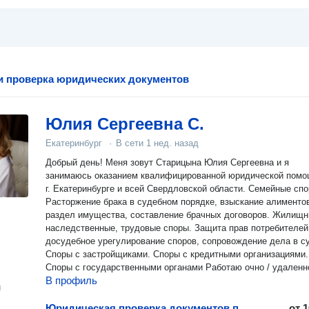
и проверка юридических документов
Юлия Сергеевна С.
Екатеринбург
·
В сети
1 нед. назад
Добрый день! Меня зовут Старицына Юлия Сергеевна и я
занимаюсь оказанием квалифицированной юридической помо
г. Екатеринбурге и всей Свердловской области. Семейные спо
Расторжение брака в судебном порядке, взыскание алименто
раздел имущества, составление брачных договоров. Жилищные,
наследственные, трудовые споры. Защита прав потребителей
досудебное урегулирование споров, сопровождение дела в с
Споры с застройщиками. Споры с кредитными организациями.
Споры с государственными органами Работаю очно / удаленн
В профиль
н
Юридическая проверка документов при покупке квартиры
от
1