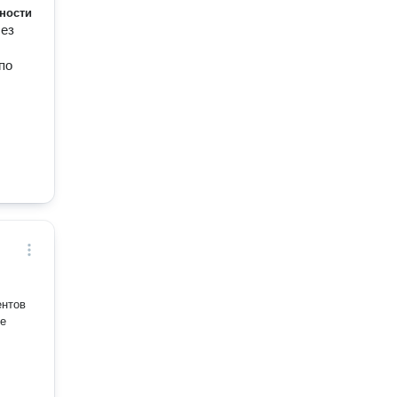
ности
без
по
ентов
ее