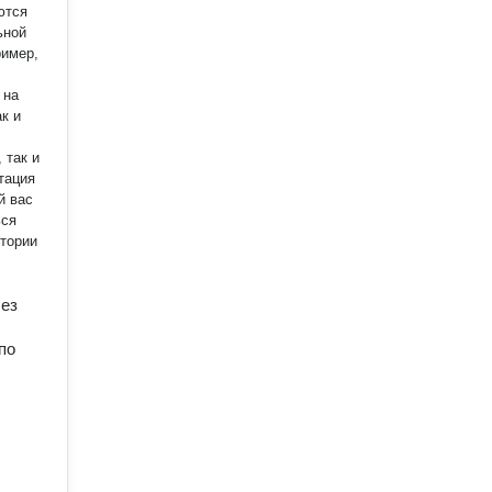
ются
ример,
 на
к и
 так и
тация
й вас
без
по