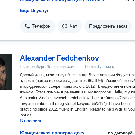
Ещё 15 услуг
Телефон
Чат
Предложить заказ
Alexander Fedchenkov
Екатеринбург, Ленинский район
·
В сети
3 д. назад
Добрый день, меня зовут Александр Вячеславович Федченков
адвокат (номер в реестре адвокатов 66/3194). Имею обширны
в юридической сфере, практикую с 2012г. Владею английским
языком. Готов помочь в решении ваших вопросов. Hello, my name is
Alexander Viacheslavovich Fedchenkov, I am a Criminal/Civil defense
lawyer (number in the register of lawyers 66/3194). I have been
practicing since 2012, fluent in English. Ready to help with all you
issues.
В профиль
н
Юридическая проверка документов при покупке квартиры
по договорён