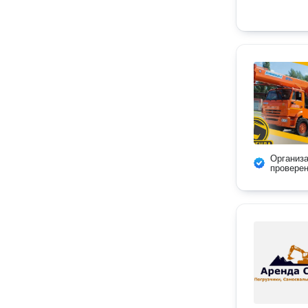
Организ
провере