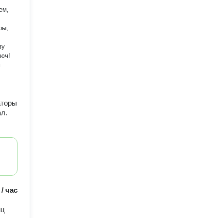
ем,
,
ры,
ву
люч!
аторы
л.
 / час
иц