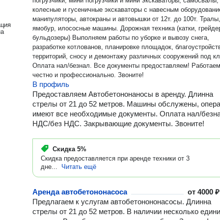
погрузчики, мини погрузчики и мини экскаваторы, самосвалы,
колесные и гусеничные экскаваторы с навесным оборудовани
манипуляторы, автокраны и автовышки от 12т. до 100т. Тралы
ация
ямобур, илососные машины. Дорожная техника (катки, грейде
на
бульдозеры) Выполняем работы по уборке и вывозу снега,
разработке котлованов, планировке площадок, благоустройст
территорий, сносу и демонтажу различных сооружений под к
Оплата нал/безнал. Все документы предоставляем! Работаем
честно и профессионально. Звоните!
В профиль
Предоставляем Автобетононаносы в аренду. Длинна
стрелы от 21 до 52 метров. Машины обслужены, опер
имеют все необходимые документы. Оплата нал/безна
НДС/без НДС. Закрывающие документы. Звоните!
Скидка
5%
Скидка предоставляется при аренде техники от 3
дне...
Читать ещё
Аренда автобетононасоса
от
4000 ₽
Предлагаем к услугам автобетонононасосы. Длинна
стрелы от 21 до 52 метров. В наличии несколько един