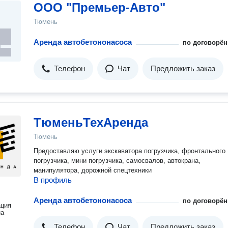
ООО "Премьер-Авто"
Тюмень
Аренда автобетононасоса
по договорён
Телефон
Чат
Предложить заказ
ТюменьТехАренда
Тюмень
Предоставляю услуги экскаватора погрузчика, фронтального
погрузчика, мини погрузчика, самосвалов, автокрана,
манипулятора, дорожной спецтехники
В профиль
Аренда автобетононасоса
по договорён
ация
на
Телефон
Чат
Предложить заказ