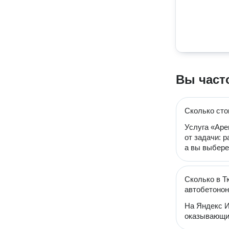
Вы част
Сколько сто
Услуга «Аре
от задачи: 
а вы выбере
Сколько в Т
автобетоно
На Яндекс И
оказывающих