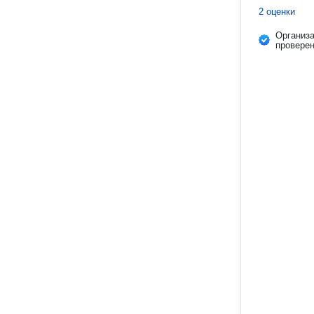
2 оценки
Организ
провере