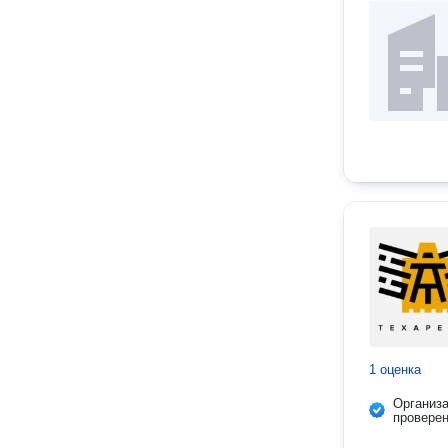
1 оценка
Организ
провере