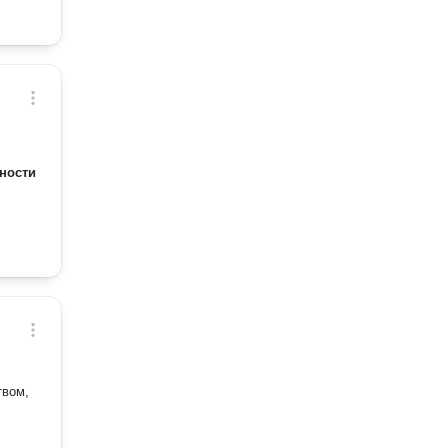
ности
твом,