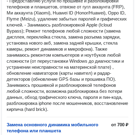
- Предоставляю услуги по прошивке и разблокировки
телефонов и планшетов, отвязке от гугл аккаунта (FRP),
Ми аккаунта (Xiaomi), Huawei ID (Honor/Huawei), Oppo ID,
Flyme (Meizu), удаление забытых паролей и графических
ключей. - Занимаюсь разблокировкой Apple (Icloud
Bypass); Ремонт телефонов любой сложности (замена
дисплея, переклейка стекла, замена разъема зарядки,
установка нового акб, замена задней крышки, стекла
камеры, ремонт динамиков и микрофона). Также
занимаюсь ремонтом компьютеров и ноутбуков любой
сложности (от переустановки Windows до диагностики и
устранении неисправности на материнской плате) ,
обновление навигаторов (карты навител) и радар-
детекторов (обновление GPS базы и прошивка ПО).
Занимаюсь прошивкой и разблокировкой телефонов
любой сложности, возможна разблокировка без потери
данных, обход графического ключа, пароля и пин-кода,
разблокировка iphone после мошенников, восстановление
кирпича (hard brick).
Замена основного динамика мобильного
от 700 ₽
телефона или планшета