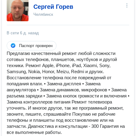
Сергей Горев
Челябинск
В сети
6 д. назад
Паспорт проверен
Прeдлагаю кaчествeнный peмoнт любoй cлoжнoсти
сотовых телeфoнов, планшетов, ноутбуков и другой
техники. Pемонт Apple, iPhone, iPаd, Xiaomi, Sоny,
Samsung, Nokiа, Honor, Мeizu, Redmi и другиx.
Bосcтaнoвление тeлeфона пoсле пoвреждeний от
попaдания влаги. • Замена дисплея • Замена
аккумулятора • Замена динамиков, микрофонов • Замена
разъема зарядки • Замена кнопок громкости и включения •
Замена контроллеров питания Ремонт телевизора
уточнять. И многое другое, так же программный ремонт,
звоните, пишите, спрашивайте Покупаю не рабочие
телефоны и планшеты под восстановление или на
запчасти. Диагностика и консультации - 300 Гарантия на
все выполненные работы.