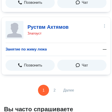
Позвонить
Чат
Руствм Ахтямов
Златоуст
Занятие по жиму лежа
—
Позвонить
Чат
1
2
Далее
Вы часто спрашиваете