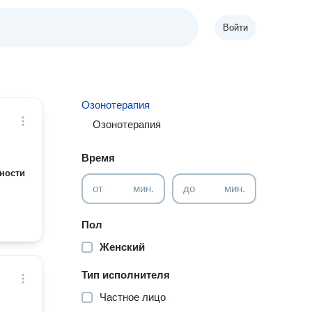
Войти
Озонотерапия
Озонотерапия
Время
ности
от
мин.
до
мин.
Пол
Женский
Тип исполнителя
Частное лицо