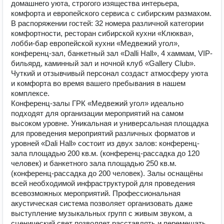
домашнего уюта, строгого изящества интерьера,
комфорта и европейского сервиса с сибирским размахом.
В распоряжении гостей: 32 номера различной категории
комфортности, ресторан сибирской кухни «Клюква»,
лобби-бар европейской кухни «Медвежий угол»,
конференц-зал, банкетный зал «Dalli Hall», 4 хаммам, VIP-
бильярд, каминный зал и ночной клуб «Gallery Club».
Чуткий и отзывчивый персонал создаст атмосферу уюта
и комфорта во время вашего пребывания в нашем
комплексе.
Конференц-залы ГРК «Медвежий угол» идеально
подходят для организации мероприятий на самом
высоком уровне. Уникальная и универсальная площадка
для проведения мероприятий различных форматов и
уровней «Dali Hall» состоит из двух залов: конференц-
зала площадью 200 кв.м. (конференц-рассадка до 120
человек) и банкетного зала площадью 250 кв.м.
(конференц-рассадка до 200 человек). Залы оснащёны
всей необходимой инфраструктурой для проведения
всевозможных мероприятий. Профессиональная
акустическая система позволяет организовать даже
выступление музыкальных групп с живым звуком, а
сценический свет позволяет расставлять и перемещать