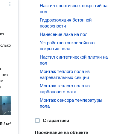
Настил спортивных покрытий на
пол
Гидроизоляция бетонной
поверхности
из
Нанесение лака на пол
Устройство тонкослойного
колько
покрытия пола
Настил синтетической плитки на
пол
а
Монтаж теплого пола из
 пвх.
нагревательных секций
ам
Монтаж теплого пола из
а
карбонового мата
Монтаж сенсора температуры
пола
С гарантией
₽ / м²
Проживание на объекте