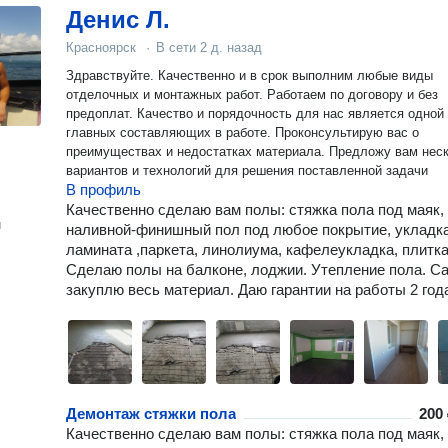
Денис Л.
Красноярск
·
В сети
2 д. назад
Здравствуйте. Качественно и в срок выполним любые виды
отделочных и монтажных работ. Работаем по договору и без
предоплат. Качество и порядочность для нас является одной 
главных составляющих в работе. Проконсультирую вас о
преимуществах и недостатках материала. Предложу вам нес
вариантов и технологий для решения поставленной задачи
В профиль
Качественно сделаю вам полы: стяжка пола под маяк,
н
наливной-финишный пол под любое покрытие, укладк
ламината ,паркета, линолиума, кафелеукладка, плитка
Сделаю полы на балконе, лоджии. Утепление пола. С
закуплю весь материал. Даю гарантии на работы 2 год
Демонтаж стяжки пола
200 
Качественно сделаю вам полы: стяжка пола под маяк,