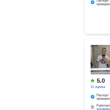
Паспорт
провере
5.0
21 оценка
Паспорт
провере
Работае
договору