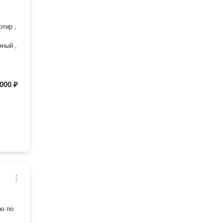
нный ,
 000 ₽
аю по