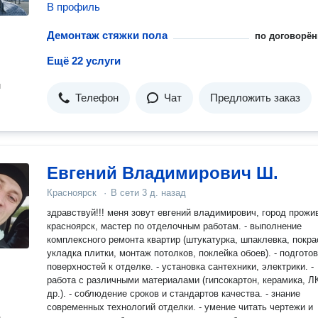
В профиль
Демонтаж стяжки пола
по договорён
Ещё 22 услуги
н
Телефон
Чат
Предложить заказ
Евгений Владимирович Ш.
Красноярск
·
В сети
3 д. назад
здравствуй!!! меня зовут евгений владимирович, город прожи
красноярск, мастер по отделочным работам. - выполнение
комплексного ремонта квартир (штукатурка, шпаклевка, покра
укладка плитки, монтаж потолков, поклейка обоев). - подготовка
поверхностей к отделке. - установка сантехники, электрики. -
работа с различными материалами (гипсокартон, керамика, Л
др.). - соблюдение сроков и стандартов качества. - знание
современных технологий отделки. - умение читать чертежи и