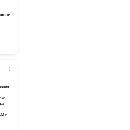
ности
вания
ска,
КМ и