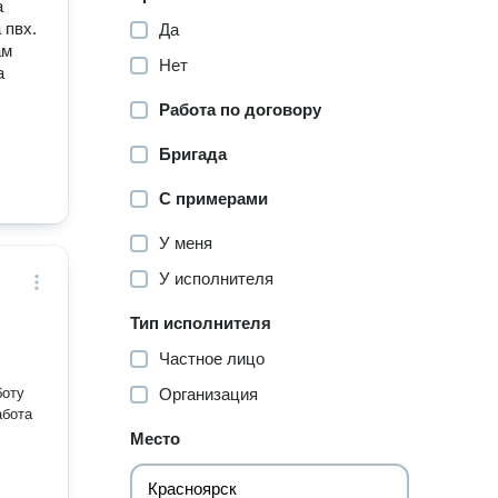
а
 пвх.
Да
ам
Нет
а
Работа по договору
Бригада
С примерами
У меня
У исполнителя
Тип исполнителя
Частное лицо
боту
Организация
абота
Место