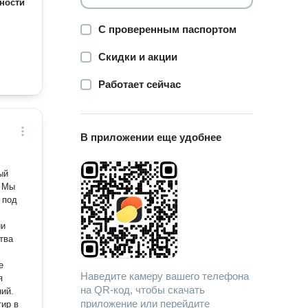
ности
С проверенным паспортом
Скидки и акции
Работает сейчас
В приложении еще удобнее
. Мы
 под
ии
тва
е
Наведите камеру вашего телефона
я
на QR-код, чтобы скачать
ий.
приложение или перейдите
ир в