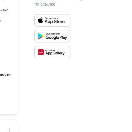
по ссылке
й
.
ности