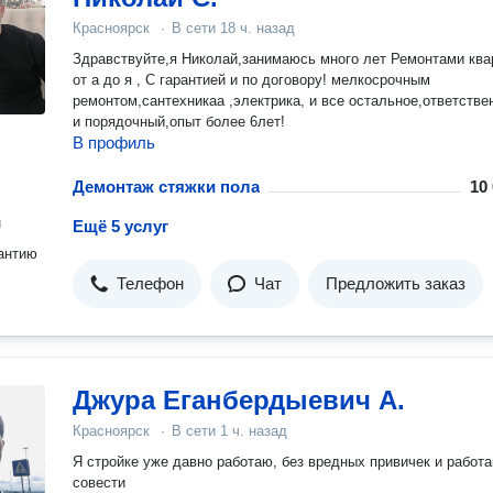
Красноярск
·
В сети
18 ч. назад
Здравствуйте,я Николай,занимаюсь много лет Ремонтами квартир ,
от а до я , С гарантией и по договору! мелкосрочным
ремонтом,сантехникаа ,электрика, и все остальное,ответстве
и порядочный,опыт более 6лет!
В профиль
Демонтаж стяжки пола
10
н
Ещё 5 услуг
антию
Телефон
Чат
Предложить заказ
Джура Еганбердыевич А.
Красноярск
·
В сети
1 ч. назад
Я стройке уже давно работаю, без вредных привичек и работ
совести