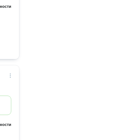
ности
ности