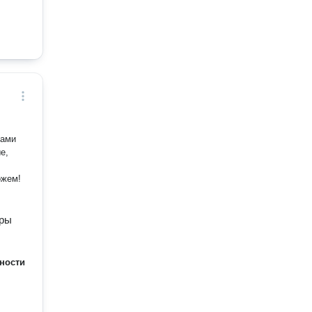
ками
е,
ожем!
еры
ности