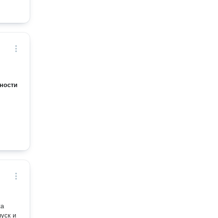
ности
ка
пуск и