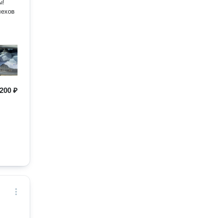
ы!
200 ₽