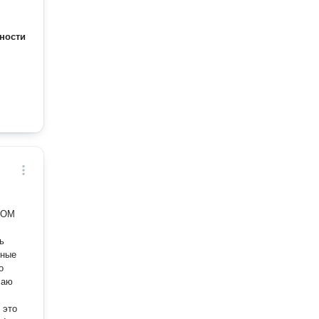
ности
НОМ
чные
 это