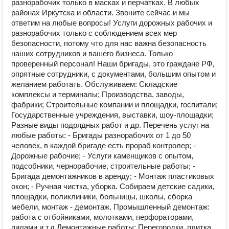
разнорабочих только в мacкax и перчаткaх. B любыx
рaйонах Иркутска и области. Звоните сейчас и мы
ответим на любые вопросы! Услуги дорожных рабочих и
разнорабочих только с соблюдением всех мер
безопасности, потому что для нас важна безопасность
наших сотрудников и вашего бизнеса. Только
проверенный персонал! Наши бригады, это граждане РФ,
опрятные сотрудники, с документами, большим опытом и
желанием работать. Обслуживаем: Складские
комплексы и терминалы; Производства, заводы,
фабрики; Строительные компании и площадки, госпитали;
Государственные учреждения, выставки, шоу-площадки;
Разные виды подрядных работ и др. Перечень услуг на
любые работы: - Бригады разнорабочих от 1 до 50
человек, в каждой бригаде есть прораб контролер; -
Дорожные рабочие; - Услуги каменщиков с опытом,
подсобники, чернорабочие, строительные работы; -
Бригада демонтажников в аренду; - Монтаж пластиковых
окон; - Ручная чистка, уборка. Собираем детские садики,
площадки, поликлиники, больницы, школы, сборка
мебели, монтаж - демонтаж. Промышленный демонтаж:
работа с отбойниками, молотками, перфораторами,
пилами и т.д Демонтажные работы: Перегородки, плитка,