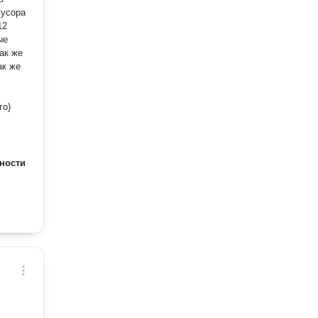
мусора
12
ые
ак же
ак же
го)
ности