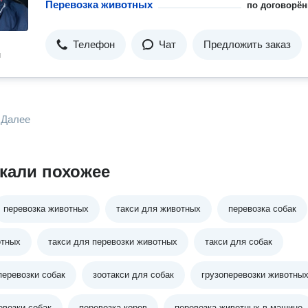
Перевозка животных
по договорён
Телефон
Чат
Предложить заказ
н
Далее
кали похожее
перевозка животных
такси для животных
перевозка собак
отных
такси для перевозки животных
такси для собак
перевозки собак
зоотакси для собак
грузоперевозки животны
евозки собак
перевозка коров
перевозка животных в машине