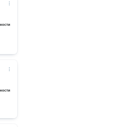
ности
ности