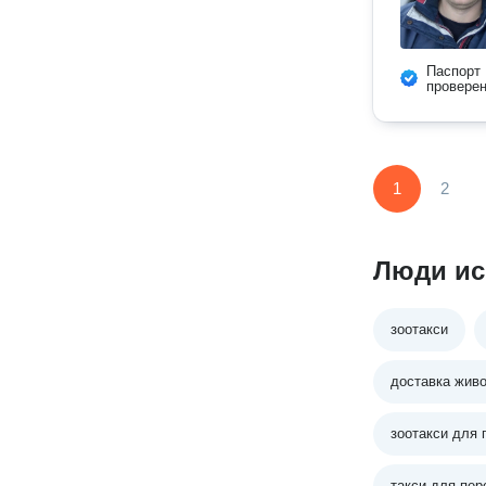
Паспорт
провере
1
2
Люди ис
зоотакси
доставка жив
зоотакси для 
такси для пер