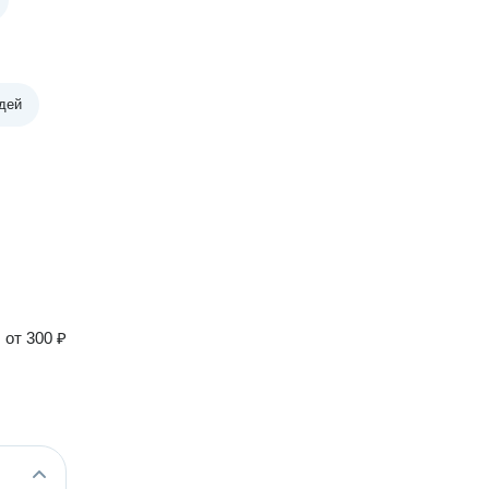
дей
от
300 ₽