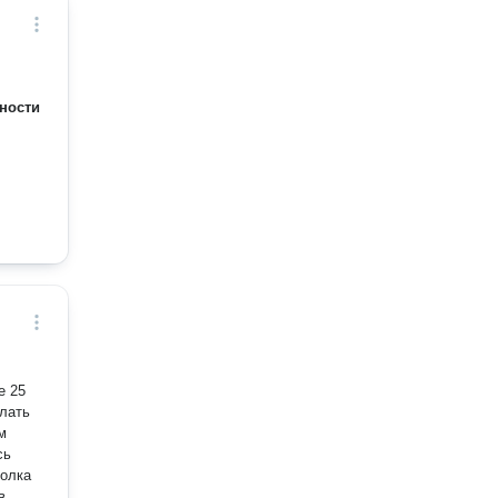
ности
е 25
елать
м
сь
полка
в