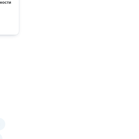
ности
х