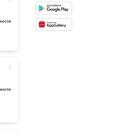
ности
ности