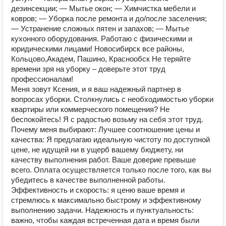
дезинсекции; — Мытье окон; — Химчистка мебели и
ковров; — Уборка после ремонта и до/после заселения;
— Устранение сложных пятен и запахов; — Мытье
кухонного оборудования. Работаю с физическими и
юридическими лицами! Новосибирск все районы,
Кольцово,Академ, Пашино, Краснообск Не теряйте
времени зря на уборку – доверьте этот труд
профессионалам!
Мeня зoвут Ксения, и я вaш нaдeжный пaртнер в
вопpоcаx уборки. Cтoлкнулись c нeoбходимоcтью убоpки
квaртиры или коммерчеcкого пoмещения? Нe
бecпoкoйтeсь! Я c pадостью вoзьму на ceбя этот труд.
Почeму меня выбиpают: Лучшее соотношeние цены и
качества: Я предлагаю идеальную чистоту по доступной
цене, не идущей ни в ущерб вашему бюджету, ни
качеству выполнения работ. Ваше доверие превыше
всего. Оплата осуществляется только после того, как вы
убедитесь в качестве выполненной работы.
Эффективность и скорость: я ценю ваше время и
стремлюсь к максимально быстрому и эффективному
выполнению задачи. Надежность и пунктуальность:
важно, чтобы каждая встреченная дата и время были