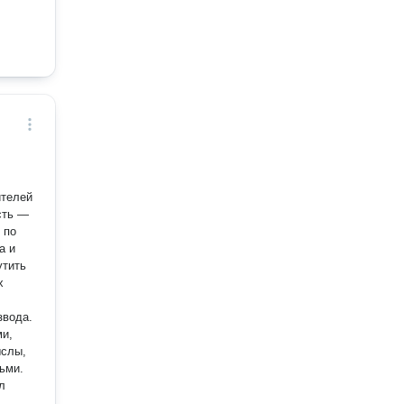
ителей
сть —
 по
а и
утить
х
звода.
ми,
ьми.
л