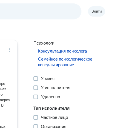
Войти
Психологи
Консультация психолога
Семейное психологическое
консультирование
У меня
тре
У исполнителя
вная
го
Удаленно
 через
В
Тип исполнителя
Частное лицо
Организация
ные