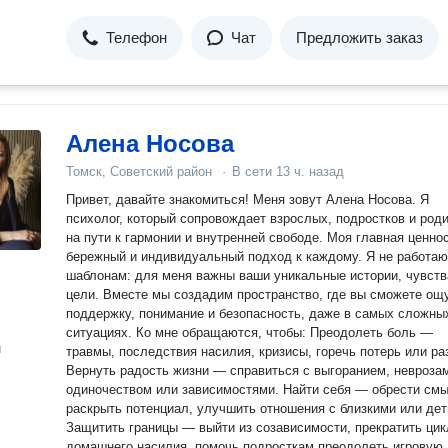
Телефон
Чат
Предложить заказ
Алена Носова
Томск, Советский район
·
В сети
13 ч. назад
Привет, давайте знакомиться! Меня зовут Алена Носова. Я
психолог, который сопровождает взрослых, подростков и род
на пути к гармонии и внутренней свободе. Моя главная ценно
бережный и индивидуальный подход к каждому. Я не работаю
шаблонам: для меня важны ваши уникальные истории, чувств
цели. Вместе мы создадим пространство, где вы сможете ощ
поддержку, понимание и безопасность, даже в самых сложны
ситуациях. Ко мне обращаются, чтобы: Преодолеть боль —
н
травмы, последствия насилия, кризисы, горечь потерь или ра
Вернуть радость жизни — справиться с выгоранием, невроза
одиночеством или зависимостями. Найти себя — обрести смыслы,
раскрыть потенциал, улучшить отношения с близкими или дет
Защитить границы — выйти из созависимости, прекратить цик
домашнего насилия, помочь подросткам преодолеть игровую