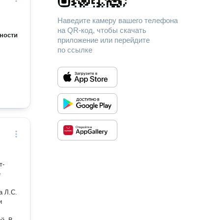
Наведите камеру вашего телефона
на QR-код, чтобы скачать
ности
приложение или перейдите
по ссылке
т-
е
а Л.С.
и