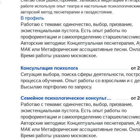
Считаю себя разносторонним. Увлекаюсь медитацией и гитаро
н
работе использую опыт театра и настольные психологические
авторский метод песнетерапии и гвоздестояние.
В профиль
Работаю с темами: одиночество, выбор, призвание,
экзистенциальная пустота. Есть опыт работы по
профориентации и самоопределению старшекласснико
Авторские методики: Концептуальная песнетерапия, А
МАК или Метафорические ассоциативные песни. Онла
Время работы указано московское.
Консультация психолога
от
2
Ситуация выбора, поиска сферы деятельности, постр
процесса обучения. Опыт работы со взрослыми и с де
Высылаю портфолио по запросу.
Семейное психологическое консультирование
от
2
Работаю с темами: одиночество, выбор, призвание,
экзистенциальная пустота. Есть опыт работы по
профориентации и самоопределению старшекласснико
Авторские методики: Концептуальная песнетерапия, А
МАК или Метафорические ассоциативные песни. Онла
Время работы указано московское.