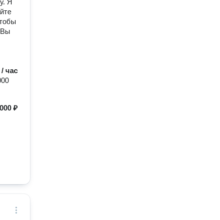
у. Я
айте
чтобы
 Вы
 / час
000
000 ₽