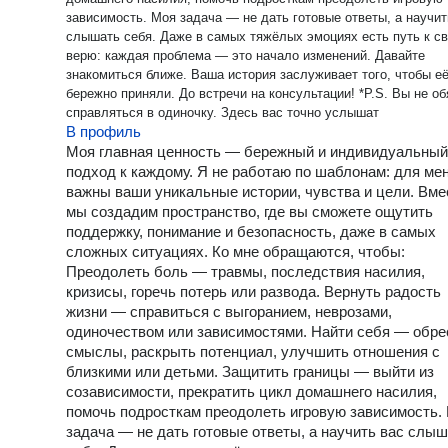
зависимость. Моя задача — не дать готовые ответы, а научить вас
слышать себя. Даже в самых тяжёлых эмоциях есть путь к св
верю: каждая проблема — это начало изменений. Давайте
знакомиться ближе. Ваша история заслуживает того, чтобы е
бережно приняли. До встречи на консультации! *P.S. Вы не обязаны
справляться в одиночку. Здесь вас точно услышат
В профиль
Моя главная ценность — бережный и индивидуальный
подход к каждому. Я не работаю по шаблонам: для ме
важны ваши уникальные истории, чувства и цели. Вме
мы создадим пространство, где вы сможете ощутить
поддержку, понимание и безопасность, даже в самых
сложных ситуациях. Ко мне обращаются, чтобы:
Преодолеть боль — травмы, последствия насилия,
кризисы, горечь потерь или развода. Вернуть радость
жизни — справиться с выгоранием, неврозами,
одиночеством или зависимостями. Найти себя — обре
смыслы, раскрыть потенциал, улучшить отношения с
близкими или детьми. Защитить границы — выйти из
созависимости, прекратить цикл домашнего насилия,
помочь подросткам преодолеть игровую зависимость.
задача — не дать готовые ответы, а научить вас слы