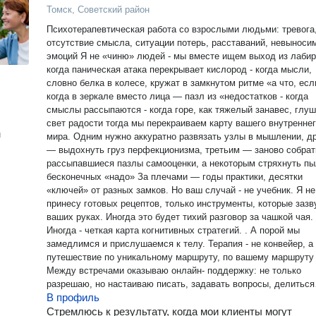
Томск, Советский район
Психотерапевтическая работа со взрослыми людьми: тревога
отсутствие смысла, ситуации потерь, расставаний, невыноси
эмоций Я не «чиню» людей - мы вместе ищем выход из лабиринта -
когда паническая атака перекрывает кислород - когда мысли,
словно белка в колесе, кружат в замкнутом ритме «а что, если»
когда в зеркале вместо лица — пазл из «недостатков - когда
смыслы рассыпаются - когда горе, как тяжелый занавес, глушит
свет радости тогда мы перекраиваем карту вашего внутренне
н
мира. Одним нужно аккуратно развязать узлы в мышлении, другим
— выдохнуть груз перфекционизма, третьим — заново собрат
рассыпавшиеся пазлы самооценки, а некоторым стряхнуть п
бесконечных «надо» За плечами — годы практики, десятки
«ключей» от разных замков. Но ваш случай - не учебник. Я не
принесу готовых рецептов, только инструменты, которые зазв
ваших руках. Иногда это будет тихий разговор за чашкой чая.
Иногда - четкая карта когнитивных стратегий. . А порой мы
замедлимся и прислушаемся к телу. Терапия - не конвейер, а
путешествие по уникальному маршруту, по вашему маршруту
Между встречами оказываю онлайн- поддержку: не только
разрешаю, но настаиваю писать, задавать вопросы, делиться
В профиль
озарениями
Стремлюсь к результату, когда мои клиенты могут