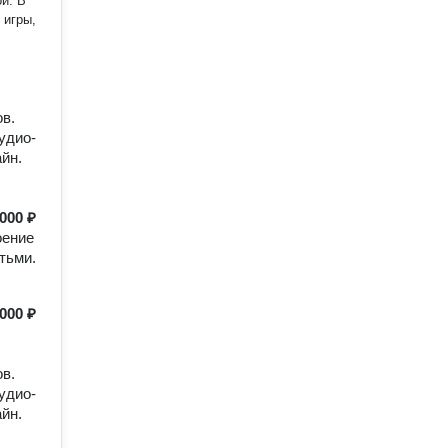
й. В
 игры,
в.
удио-
йн.
000 ₽
оение
тьми.
000 ₽
в.
удио-
йн.