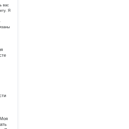
ету. Я
ё
ня
сте
сти
 Моя
шать