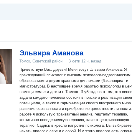
Эльвира Аманова
Томск, Советский район
·
В сети
12 ч. назад
Приветствую Вас, друзья! Меня зовут Эльвира Аманова. Я
практикующий психолог с высшим психолого-педагогическим
образованием и двумя красными дипломами (бакалавриат и
магистратура). В настоящее время работаю психологом в цен
помощи семье и детям г. Томска. Я убеждена в том, что осно
задача каждого человека состоит в поиске и реализации свое
потенциала, а также в гармонизации своего внутреннего мира
развитие осознанности и приобретение целостности личности. 
н
работе я использую транзактный анализ, гештальт терапию,
когнитивно-поведенческую терапию, клиент-центрированную
терапию. Садясь в кресло напротив психолога, Вы выбираете
начать диалог о себе и с собой. И у этого диалога есть огром