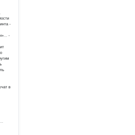
,
мости
... -
го
ь
ыль
учат в