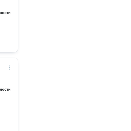
ности
ности