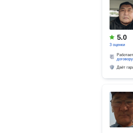
5.0
3 оценки
Работае
договору
Даёт гар