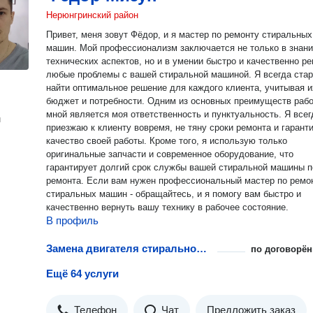
Нерюнгринский район
Привет, меня зовут Фёдор, и я мастер по ремонту стиральных
машин. Мой профессионализм заключается не только в знании
технических аспектов, но и в умении быстро и качественно р
любые проблемы с вашей стиральной машиной. Я всегда ста
найти оптимальное решение для каждого клиента, учитывая и
бюджет и потребности. Одним из основных преимуществ работы со
мной является моя ответственность и пунктуальность. Я всег
н
приезжаю к клиенту вовремя, не тяну сроки ремонта и гарант
качество своей работы. Кроме того, я использую только
оригинальные запчасти и современное оборудование, что
гарантирует долгий срок службы вашей стиральной машины 
ремонта. Если вам нужен профессиональный мастер по ремонту
стиральных машин - обращайтесь, и я помогу вам быстро и
качественно вернуть вашу технику в рабочее состояние.
В профиль
Замена двигателя стиральной машины
по договорён
Ещё 64 услуги
Телефон
Чат
Предложить заказ