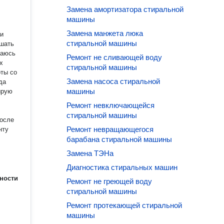
Замена амортизатора стиральной
машины
Замена манжета люка
стиральной машины
ешать
раюсь
Ремонт не сливающей воду
х
стиральной машины
Замена насоса стиральной
да
машины
ирую
Ремонт невключающейся
стиральной машины
после
Ремонт невращающегося
барабана стиральной машины
Замена ТЭНа
Диагностика стиральных машин
ности
Ремонт не греющей воду
стиральной машины
Ремонт протекающей стиральной
машины