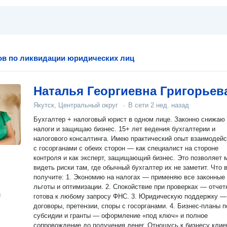
ов по ликвидации юридических лиц
Наталья Георгиевна Григорьев
Якутск, Центральный округ
·
В сети
2 нед. назад
Бухгалтер + налоговый юрист в одном лице. Законно снижаю
налоги и защищаю бизнес. 15+ лет ведения бухгалтерии и
налогового консалтинга. Имею практический опыт взаимодействия
с госорганами с обеих сторон — как специалист на стороне
контроля и как эксперт, защищающий бизнес. Это позволяет 
видеть риски там, где обычный бухгалтер их не заметит. Что вы
получите: 1. Экономию на налогах — применяю все законные
льготы и оптимизации. 2. Спокойствие при проверках — отчетность
н
готова к любому запросу ФНС. 3. Юридическую поддержку —
договоры, претензии, споры с госорганами. 4. Бизнес-планы 
субсидии и гранты — оформление «под ключ» и полное
сопровождение до получения денег. Отношусь к бизнесу клиента с