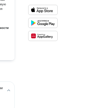
овую
ля
ности
ри