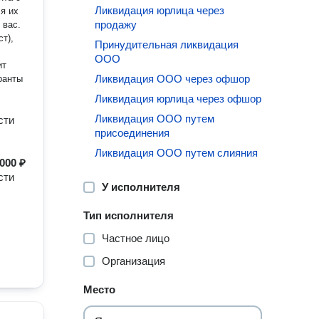
Ликвидация юрлица через
ля их
продажу
 вас.
т),
Принудительная ликвидация
ООО
Ликвидация ООО через офшор
Ликвидация юрлица через офшор
Ликвидация ООО путем
сти
присоединения
Ликвидация ООО путем слияния
000 ₽
сти
У исполнителя
Тип исполнителя
Частное лицо
Организация
Место