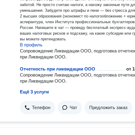
заботой. Не просто считаю налоги, а нахожу законные пути д
уменьшения. Забудете про штрафы и пени — без стресса для
2 высших образования (экономист по налогообложению + юрис
аспирантура, член Института профессиональных бухгалтеров
России. Напишите в чат — проведу бесплатный экспресс-аудит
ваших налоговых рисков и подскажу, на какие субсидии или гранты
вы можете претендовать.
В профиль
Сопровождение Ликвидации ООО, подготовка отчетно
при Ликвидации ООО.
Отчетность при ликвидации ООО
от
1
Сопровождение Ликвидации ООО, подготовка отчетно
при Ликвидации ООО.
Ещё 3 услуги
Телефон
Чат
Предложить заказ