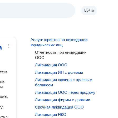
Войти
Услуги юристов по ликвидации
юридических лиц
а
Отчетность при ликвидации
ООО
Ликвидация ООО
Ликвидация ИП с долгами
Ликвидация юрлица с нулевым
мне
балансом
Ликвидация ООО через продажу
Ликвидация фирмы с долгами
Срочная ликвидация ООО
под
Ликвидация НКО