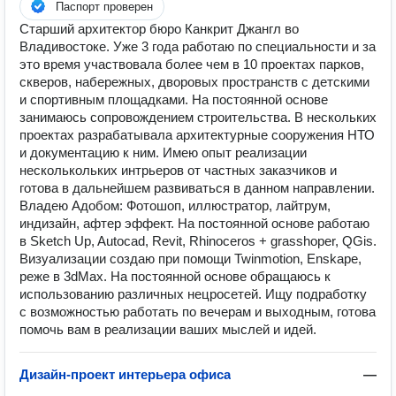
Паспорт проверен
Старший архитектор бюро Канкрит Джангл во
Владивостоке. Уже 3 года работаю по специальности и за
это время участвовала более чем в 10 проектах парков,
скверов, набережных, дворовых пространств с детскими
и спортивным площадками. На постоянной основе
занимаюсь сопровождением строительства. В нескольких
проектах разрабатывала архитектурные сооружения НТО
и документацию к ним. Имею опыт реализации
несколькольких интрьеров от частных заказчиков и
готова в дальнейшем развиваться в данном направлении.
Владею Адобом: Фотошоп, иллюстратор, лайтрум,
индизайн, афтер эффект. На постоянной основе работаю
в Sketch Up, Autocad, Revit, Rhinoceros + grasshoper, QGis.
Визуализации создаю при помощи Twinmotion, Enskape,
реже в 3dMax. На постоянной основе обращаюсь к
использованию различных нецросетей. Ищу подработку
с возможностью работать по вечерам и выходным, готова
помочь вам в реализации ваших мыслей и идей.
Дизайн-проект интерьера офиса
—