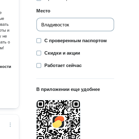
Место
ые
ивать
оты и
у не
С проверенным паспортом
ать о
Вам!
Скидки и акции
Работает сейчас
ности
В приложении еще удобнее