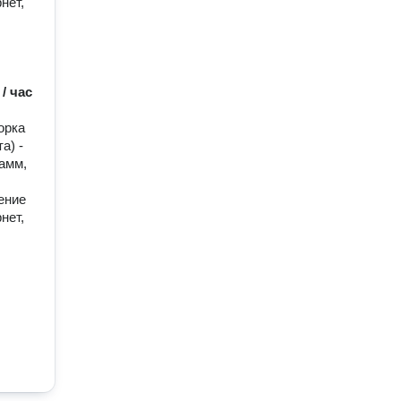
нет,
 / час
орка
а) -
рамм,
ение
нет,