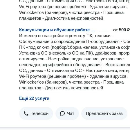
ОС, данных - Оптимизация ОС - Настройка сети, интер
Wi-Fi роутера (решение проблем) - Удаление вирусов,
Winlocker’ов (баннеров), чистка реестра - Прошивка
планшетов - Диагностика неисправностей
Консультации и обучение работе с компьютерами
от
500 ₽
Инженер по настройке и ремонту ПК, техники: -
Обслуживание и сопровождение IT-оборудования - Сб
ПК «под ключ» (подбор/сборка железа, установка софт
Установка ОС (несколько ОС на ПК), драйверов, прог
антивирусов - Настройка, подключение, устранение
неполадок периферийного оборудования - Восстановл
ОС, данных - Оптимизация ОС - Настройка сети, интер
Wi-Fi роутера (решение проблем) - Удаление вирусов,
Winlocker’ов (баннеров), чистка реестра - Прошивка
планшетов - Диагностика неисправностей
Ещё 22 услуги
Телефон
Чат
Предложить заказ