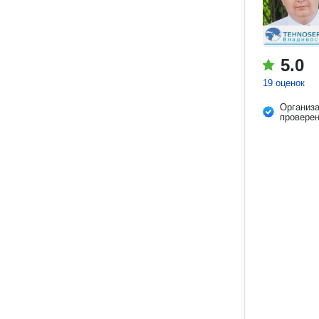
5.0
19 оценок
Организ
провере