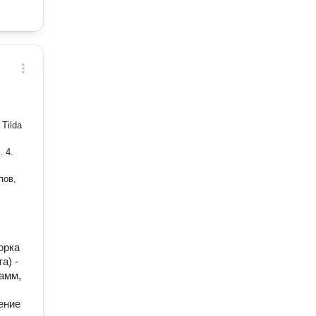
Tilda
 4.
пов,
орка
а) -
рамм,
ение