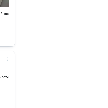
 / час
ности