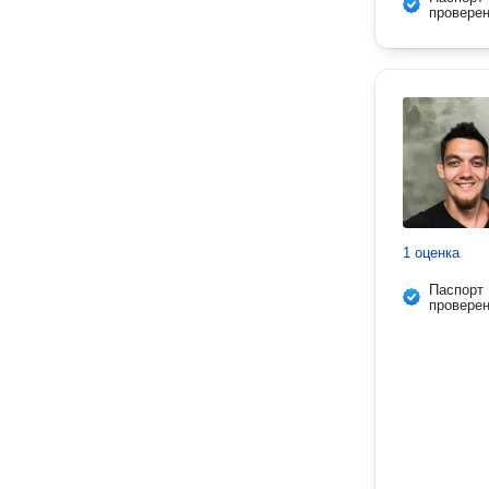
провере
1 оценка
Паспорт
провере