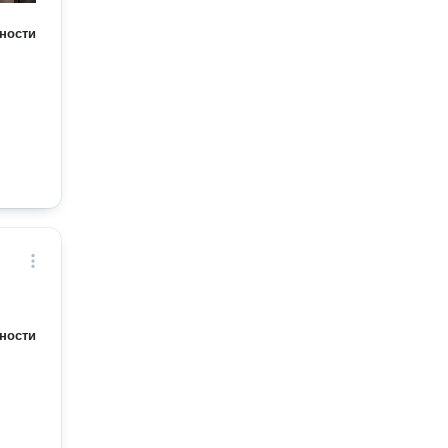
ности
ности