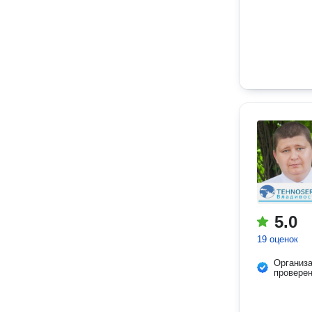
5.0
19 оценок
Организ
провере