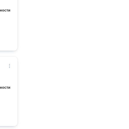
ности
ности