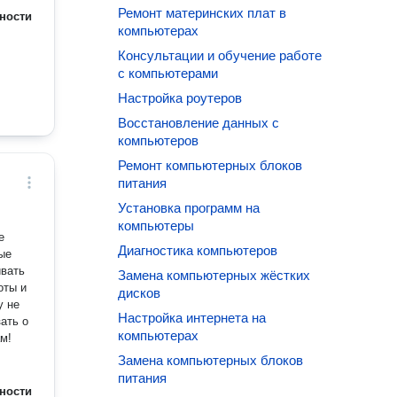
Ремонт материнских плат в
ности
компьютерах
Консультации и обучение работе
с компьютерами
Настройка роутеров
Восстановление данных с
компьютеров
Ремонт компьютерных блоков
питания
Установка программ на
компьютеры
Диагностика компьютеров
ые
ивать
Замена компьютерных жёстких
оты и
дисков
у не
Настройка интернета на
ать о
компьютерах
Вам!
Замена компьютерных блоков
питания
ности