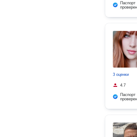
Паспорт
провере
3 оценки
4.7
Паспорт
провере