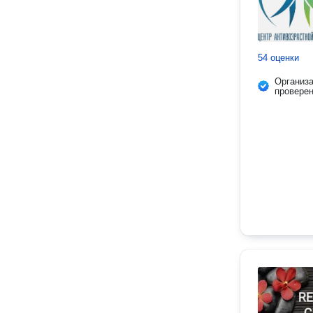
54 оценки
Организ
провере