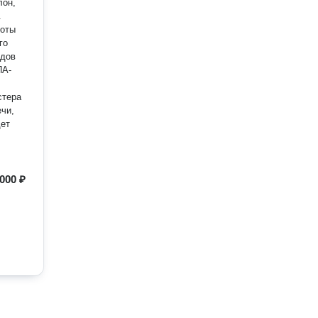
лон,
.
боты
идов
ПА-
стера
чи,
дет
000 ₽