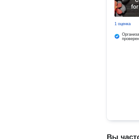
1 оценка
Организ
провере
Вы част