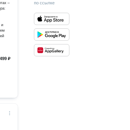
по ссылке
тах –
ра:
 и
ием
499 ₽