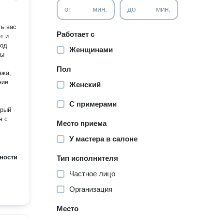
от
мин.
до
мин.
Работает с
т и
ход
Женщинами
бы
Пол
ние
Женский
С примерами
я с
Место приема
У мастера в салоне
ности
Тип исполнителя
Частное лицо
Организация
Место