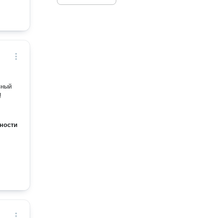
!
ности