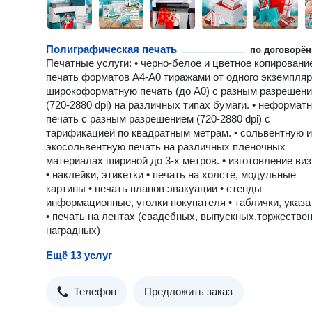
Полиграфическая печать
по договорён
Печатные услуги: • черно-белое и цветное копировани
печать форматов А4-А0 тиражами от одного экземпляра
широкоформатную печать (до А0) с разным разрешен
(720-2880 dpi) на различных типах бумаги. • неформат
печать с разным разрешением (720-2880 dpi) с
тарификацией по квадратным метрам. • сольвентную и
экосольвентную печать на различных пленочных
материалах шириной до 3-х метров. • изготовление виз
• наклейки, этикетки • печать на холсте, модульные
картины • печать планов эвакуации • стенды
информационные, уголки покупателя • таблички, указ
• печать на лентах (свадебных, выпускных,торжестве
наградных)
Ещё 13 услуг
Телефон
Предложить заказ