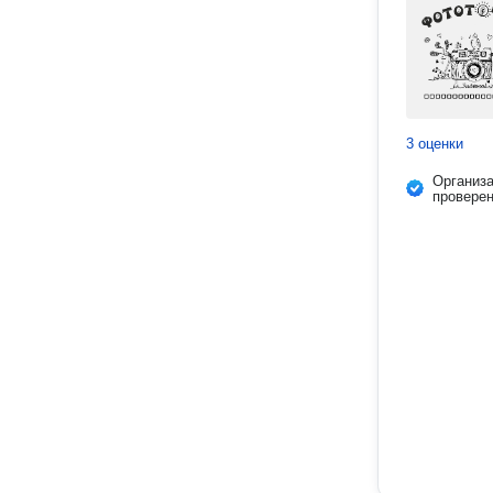
3 оценки
Организ
провере