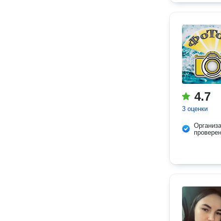
4.7
3 оценки
Организ
провере