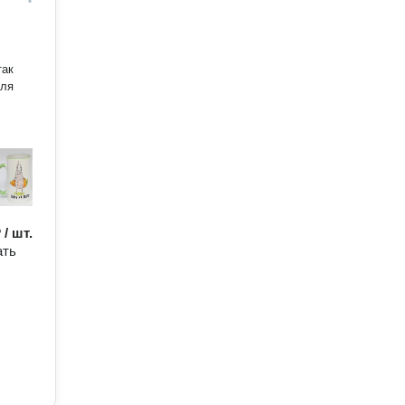
так
для
 / шт.
ать