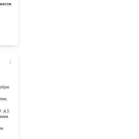
ности
пки,
 д.);
ли