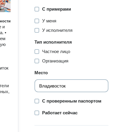
С примерами
У меня
ности
е и
У исполнителя
. •
ием
Тип исполнителя
ную
Частное лицо
Организация
иток
Место
атели
нных,
С проверенным паспортом
Работает сейчас