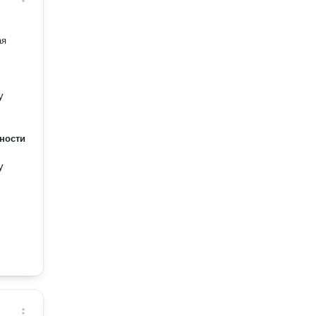
у
ности
у