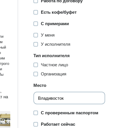
Работа по договору
Есть кофе/буфет
С примерами
У меня
ли
У исполнителя
ьный
о
Тип исполнителя
трого
Частное лицо
 и
Организация
Место
,
т на
С проверенным паспортом
Работает сейчас