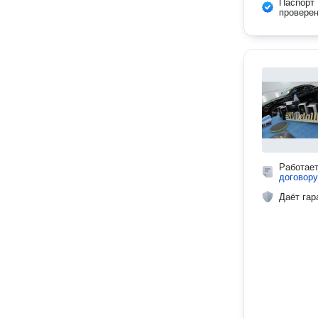
Паспорт
провере
Работае
договору
Даёт гар