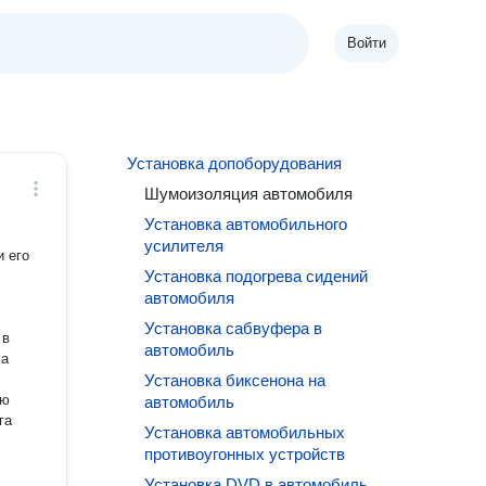
Войти
Установка допоборудования
Шумоизоляция автомобиля
Установка автомобильного
усилителя
и его
Установка подогрева сидений
автомобиля
Установка сабвуфера в
 в
автомобиль
Установка биксенона на
ую
автомобиль
Установка автомобильных
противоугонных устройств
Установка DVD в автомобиль