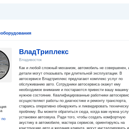
поборудования
ВладТриплекс
Владивосток
Как и любой сложный механизм, автомобиль не совершенен, 
детали могут отказывать при длительной эксплуатации. В
автосервисе Владтриплекс предлагают комплекс услуг по
обслуживанию авто. Сотрудники автосервиса окажут ему
необходимое внимание и постараются привести вашу машину
нужное состояние. Квалифицированные работники автосервиса
осуществляют работы по диагностике и ремонту транспорта,
стараясь оперативно обнаружить и ликвидировать техническ
ация
на
проблему. Вы можете обратиться сюда, когда вам нужна услуга
установки автозвука. Ради того, чтобы создать комфортную
т
по
акустику в автомобиле, мастера сервисов, ориентируясь на
конструкцию авто и желания клиента, могут инсталлировать и