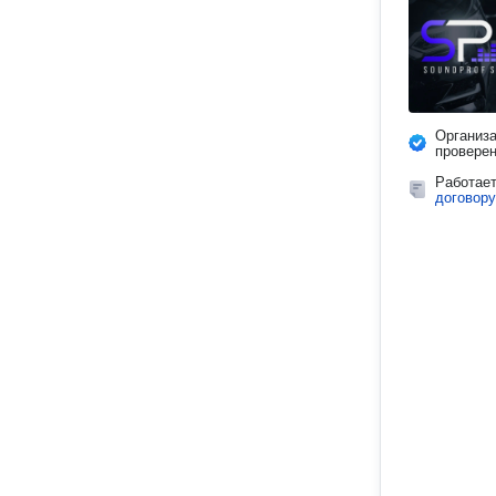
Организ
провере
Работае
договору