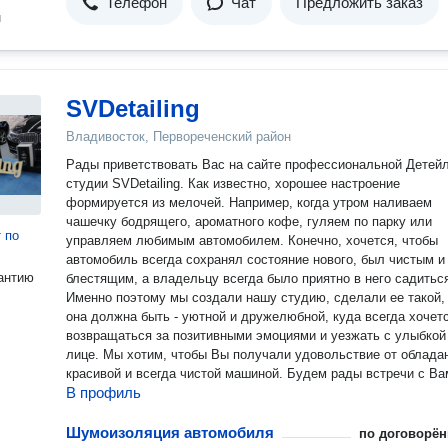
Телефон
Чат
Предложить заказ
н
SVDetailing
Владивосток, Первореченский район
Рады приветствовать Вас на сайте профессиональной Детей
студии SVDetailing. Как известно, хорошее настроение
формируется из мелочей. Например, когда утром наливаем
чашечку бодрящего, ароматного кофе, гуляем по парку или
т
по
управляем любимым автомобилем. Конечно, хочется, чтобы
автомобиль всегда сохранял состояние нового, был чистым и
антию
блестящим, а владельцу всегда было приятно в него садитьс
Именно поэтому мы создали нашу студию, сделали ее такой,
она должна быть - уютной и дружелюбной, куда всегда хочет
возвращаться за позитивными эмоциями и уезжать с улыбкой
лице. Мы хотим, чтобы Вы получали удовольствие от облада
красивой и всегда чистой машиной. Будем рады встречи с Ва
В профиль
Шумоизоляция автомобиля
по договорён