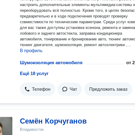
настроить дополнительные элементы мультимедиа-системы 
переоборудовать всё полностью. Кроме того, в целях безопа
предварительно и в ходе подключения проводят проверку
совместимости по техническим параметрам. Среди услуг компании
для вас также доступны установка ксенона, ремонта и замена
лобового и заднего автостекла, заправка кондиционера
автомобиля, тонирование и бронирование авто, тюнинг автом
тюнинг двигателя, шумоизоляция, ремонт автоэлектрики ,
В профиль
электрооборудования и установка автосигнализаций,
автокондиционеров и многого другого. Сервис обслуживает любые
марки автотранспорта.
Шумоизоляция автомобиля
от
2
Ещё 18 услуг
Телефон
Чат
Предложить заказ
Семён Корчуганов
Владивосток