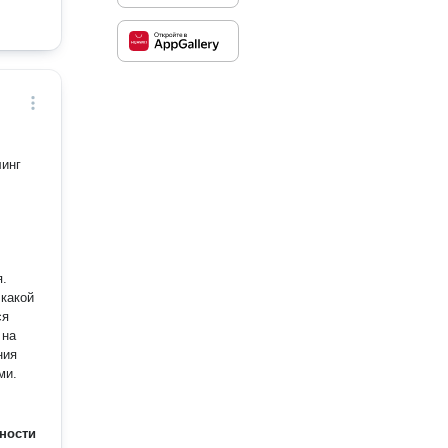
линг
я.
 какой
ся
 на
ния
ми.
ности