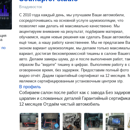
Владивосток
С 2010 года каждый день, мы улучшаем Ваши автомобили,
сосредоточившись на основной услуге шумоизоляции, что
позволяет нам делать её максимально качественно. Мы
акцентируем внимание на результат, подбираем материал,
ация
обучаемся, ищем новые решения как сделать Ваши автомоби
на
ещё тише, а нашу работу качественнее. Мы не предлагаем Вам
т
по
эконом вариант шумоизоляции, мы делаем только максимал
вариант, достигая бескомпромиссной тишины в салоне Вашег
авто. Делаем замеры шума, до и после выполнения работ, таким
образом Вы "видите" тишину в цифрах. Выполняем работу в с
оговоренное время, без задержек. Предоставим полный фото
видео отчёт. Дадим гарантийный сертификат на 12 месяцев. Мы
являемся сертифицированным установочным центром stp.
В профиль
Собираем салон после работ как с завода Без задиров
царапин и сломанных деталей Гарантийный сертифика
12 месяцев Отдаём чистый автомобиль