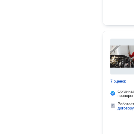
7 оценок
Организ
провере
Работае
договору