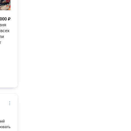
000 ₽
вня
 всех
ли
т
ний
ровать