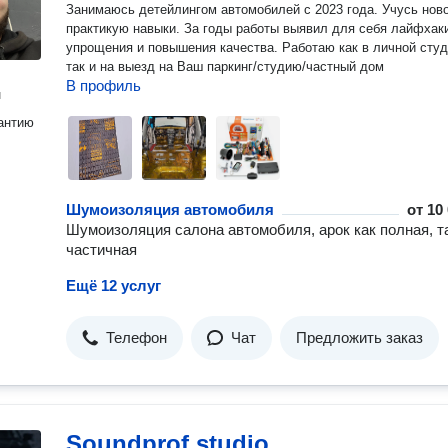
Занимаюсь детейлингом автомобилей с 2023 года. Учусь новому и
практикую навыки. За годы работы выявил для себя лайфхаки для
упрощения и повышения качества. Работаю как в личной студии,
так и на выезд на Ваш паркинг/студию/частный дом
В профиль
н
антию
Шумоизоляция автомобиля
от
10
Шумоизоляция салона автомобиля, арок как полная, т
частичная
Ещё 12 услуг
Телефон
Чат
Предложить заказ
Soundprof studio