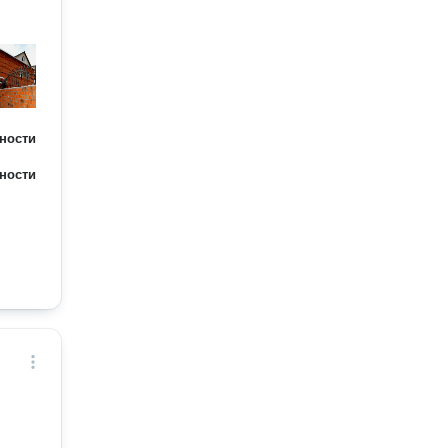
ности
ности