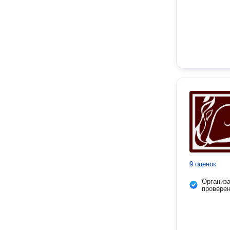
9 оценок
Организ
провере