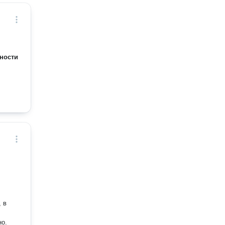
ности
, в
но.