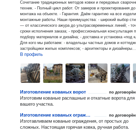
Сочетание традиционных методов ковки и передовых свароч
техник. - Полный цикл работ. От замеров и проектирования до
монтажа на объекте. - Гарантия. Даём гарантию на все издели
монтажные работы. Наши преимущества: - широкий выбор стилей
— от классического ажура до ультрасовременных линий; - то
сроки исполнения заказа; - профессиональная консультация 
подбору материалов и дизайна; - доставка и установка «под 
Для кого мы работаем: - владельцы частных домов и коттедже
застройщики жилых комплексов; - архитекторы и дизайнеры
В профиль
интерьеров; - коммерческие объекты (кафе, офисы, торговые
центры).
Изготовление кованых ворот
по договорён
Изготовим кованые распашные и откатные ворота для
вашего участка.
Изготовление кованых ограждений
по договорён
Изготавливаем кованые ограждения, от простых до
сложных. Настоящая горячая ковка, ручная работа.