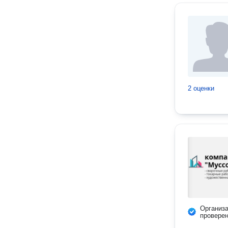
2 оценки
Организ
провере