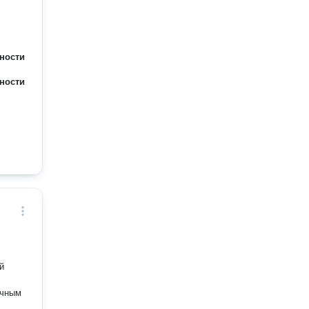
ности
ности
й
очным