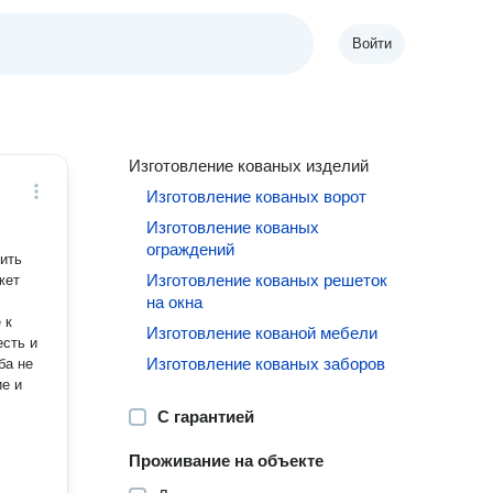
Войти
Изготовление кованых изделий
Изготовление кованых ворот
Изготовление кованых
ограждений
ить
Изготовление кованых решеток
жет
на окна
 к
Изготовление кованой мебели
есть и
Изготовление кованых заборов
ба не
ие и
С гарантией
Проживание на объекте