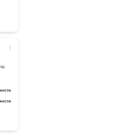
езд
ности
ности