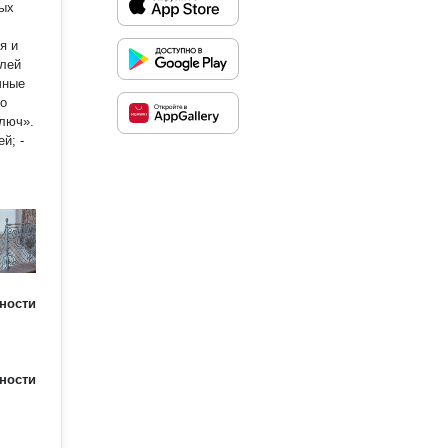
ных
я и
чные
по
ключ».
й; -
ности
ности