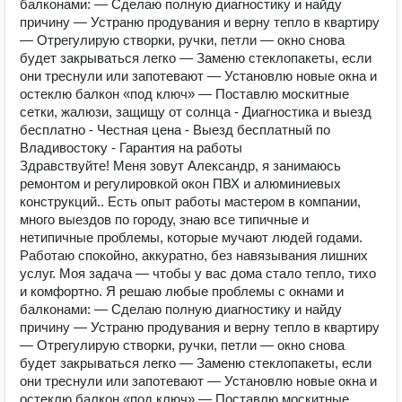
балконами: — Сделаю полную диагностику и найду
причину — Устраню продувания и верну тепло в квартиру
— Отрегулирую створки, ручки, петли — окно снова
будет закрываться легко — Заменю стеклопакеты, если
они треснули или запотевают — Установлю новые окна и
остеклю балкон «под ключ» — Поставлю москитные
сетки, жалюзи, защищу от солнца - Диагностика и выезд
бесплатно - Честная цена - Выезд бесплатный по
Владивостоку - Гарантия на работы
Здравствуйте! Меня зовут Александр, я занимаюсь
ремонтом и регулировкой окон ПВХ и алюминиевых
конструкций.. Есть опыт работы мастером в компании,
много выездов по городу, знаю все типичные и
нетипичные проблемы, которые мучают людей годами.
Работаю спокойно, аккуратно, без навязывания лишних
услуг. Моя задача — чтобы у вас дома стало тепло, тихо
и комфортно. Я решаю любые проблемы с окнами и
балконами: — Сделаю полную диагностику и найду
причину — Устраню продувания и верну тепло в квартиру
— Отрегулирую створки, ручки, петли — окно снова
будет закрываться легко — Заменю стеклопакеты, если
они треснули или запотевают — Установлю новые окна и
остеклю балкон «под ключ» — Поставлю москитные