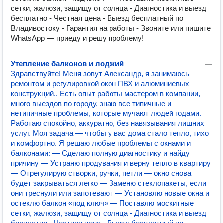
сетки, жалюзи, защищу от солнца - Диагностика и выезд
бесплатно - Честная цена - Выезд бесплатный по
Владивостоку - Гарантия на работы - Звоните или пишите
WhatsApp — приеду и решу проблему!
Утепление балконов и лоджий
—
Здравствуйте! Меня зовут Александр, я занимаюсь
ремонтом и регулировкой окон ПВХ и алюминиевых
конструкций.. Есть опыт работы мастером в компании,
много выездов по городу, знаю все типичные и
нетипичные проблемы, которые мучают людей годами.
Работаю спокойно, аккуратно, без навязывания лишних
услуг. Моя задача — чтобы у вас дома стало тепло, тихо
и комфортно. Я решаю любые проблемы с окнами и
балконами: — Сделаю полную диагностику и найду
причину — Устраню продувания и верну тепло в квартиру
— Отрегулирую створки, ручки, петли — окно снова
будет закрываться легко — Заменю стеклопакеты, если
они треснули или запотевают — Установлю новые окна и
остеклю балкон «под ключ» — Поставлю москитные
сетки, жалюзи, защищу от солнца - Диагностика и выезд
бесплатно - Честная цена - Выезд бесплатный по