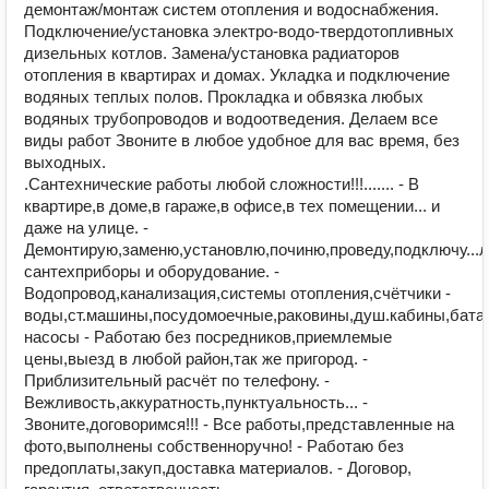
демонтаж/монтаж систем отопления и водоснабжения.
Подключение/установка электро-водо-твердотопливных
дизельных котлов. Замена/установка радиаторов
отопления в квартирах и домах. Укладка и подключение
водяных теплых полов. Прокладка и обвязка любых
водяных трубопроводов и водоотведения. Делаем все
виды работ Звоните в любое удобное для вас время, без
выходных.
.Сантехнические работы любой сложности!!!....... - В
квартире,в доме,в гараже,в офисе,в тех помещении... и
даже на улице. -
Демонтирую,заменю,установлю,починю,проведу,подключу...
сантехприборы и оборудование. -
Водопровод,канализация,системы отопления,счётчики -
воды,ст.машины,посудомоечные,раковины,душ.кабины,батар
насосы - Работаю без посредников,приемлемые
цены,выезд в любой район,так же пригород. -
Приблизительный расчёт по телефону. -
Вежливость,аккуратность,пунктуальность... -
Звоните,договоримся!!! - Все работы,представленные на
фото,выполнены собственноручно! - Работаю без
предоплаты,закуп,доставка материалов. - Договор,