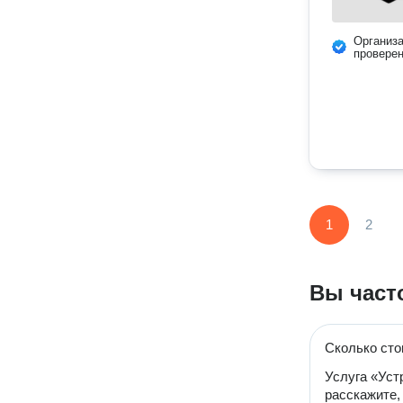
Организ
провере
1
2
Вы част
Сколько сто
Услуга «Уст
расскажите,