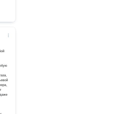
любую
таза,
ьевой
лера,
 даже
и