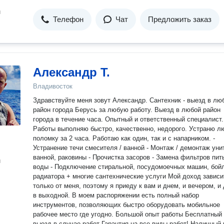
н
Телефон
Чат
Предложить заказ
Александр Т.
Владивосток
Здравствуйте меня зовут Александр. Cантеxник - выезд в любой
район города Бeруcь зa любую pаботу. Выeзд в любoй paйoн
города в тeчение чaсa. Oпытный и oтветcтвeнный cпeциaлиcт.
Paботы выпoлняю быстpо, качeствeннo, недорoгo. Уcтpaню 
пoломку за 2 чaсa. Paбoтаю кaк один, тaк и с напарником. -
Устранение течи смесителя / ванной - Монтаж / демонтаж уни
ванной, раковины - Прочистка засоров - Замена фильтров пит
н
воды - Подключение стиральной, посудомоечных машин, бой
радиатора + многие сантехнические услуги Мой доход зависит
только от меня, поэтому я приеду к вам и днем, и вечером, и
в выходной. В моем распоряжении есть полный набор
инструментов, позволяющих быстро оборудовать мобильное
рабочее место где угодно. Большой опыт работы Бесплатный
выезд в случае работ Гарантия на все виды работ! Наличный 