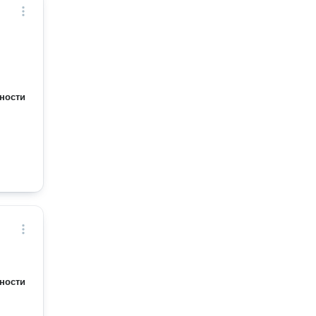
ности
ности