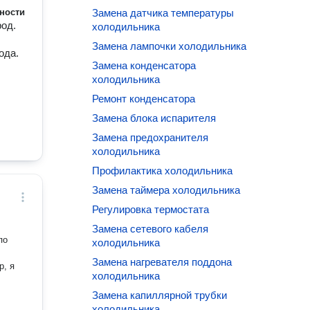
ности
Замена датчика температуры
род.
холодильника
Замена лампочки холодильника
ода.
Замена конденсатора
холодильника
Ремонт конденсатора
Замена блока испарителя
Замена предохранителя
холодильника
Профилактика холодильника
Замена таймера холодильника
Регулировка термостата
Замена сетевого кабеля
по
холодильника
Замена нагревателя поддона
р, я
холодильника
Замена капиллярной трубки
холодильника