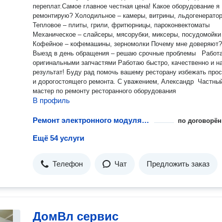
переплат.Самое главное честная цена! Какое оборудование я
ремонтирую? Холодильное – камеры, витрины, льдогенераторы
Тепловое – плиты, грили, фритюрницы, пароконвектоматы
Механическое – слайсеры, мясорубки, миксеры, посудомойк
Кофейное – кофемашины, зерномолки Почему мне доверяют?
Выезд в день обращения – решаю срочные проблемы Работ
оригинальными запчастями Работаю быстро, качественно и на
результат! Буду рад помочь вашему ресторану избежать про
и дорогостоящего ремонта. С уважением, Александр Частны
мастер по ремонту ресторанного оборудования
В профиль
Ремонт электронного модуля управления
по договорён
Ещё 54 услуги
Телефон
Чат
Предложить заказ
ДомВл сервис