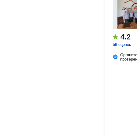
4.2
59 оценок
Организ
провере