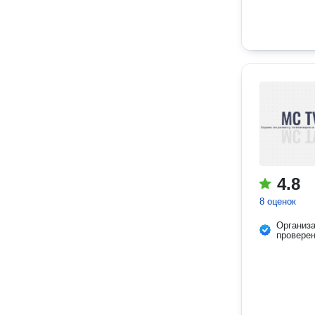
4.8
8 оценок
Организ
провере