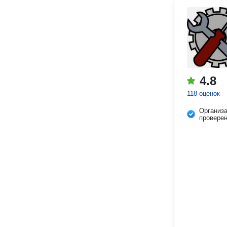
4.8
118 оценок
Организ
провере