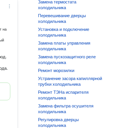
Замена термостата
холодильника
Перевешивание дверцы
холодильника
Установка и подключение
т на
холодильника
ный
Замена платы управления
холодильника
род.
Замена пускозащитного реле
холодильника
ода.
Ремонт морозилки
Устранение засора капиллярной
трубки холодильника
Ремонт ТЭНа испарителя
холодильника
Замена фильтра осушителя
холодильника
Регулировка дверцы
холодильника