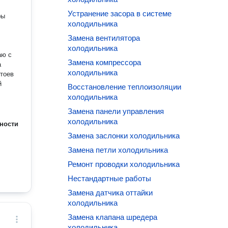
Устранение засора в системе
холодильника
и
Замена вентилятора
холодильника
аю с
Замена компрессора
холодильника
стоев
й
Восстановление теплоизоляции
холодильника
Замена панели управления
холодильника
ности
Замена заслонки холодильника
Замена петли холодильника
Ремонт проводки холодильника
Нестандартные работы
Замена датчика оттайки
холодильника
Замена клапана шредера
холодильника