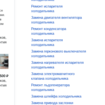
Ремонт испарителя
се
холодильника
ами.
Замена двигателя вентилятора
в
холодильника
пом
Ремонт конденсатора
холодильника
ков,
Замена испарителя
нтия
холодильника
Замена герконового выключателя
холодильника
Замена нагревателя испарителя
холодильника
Замена электромагнитного
500 ₽
клапана холодильника
ков,
Ремонт льдогенератора
нтия
холодильника
Замена шлейфа холодильника
Замена привода заслонки