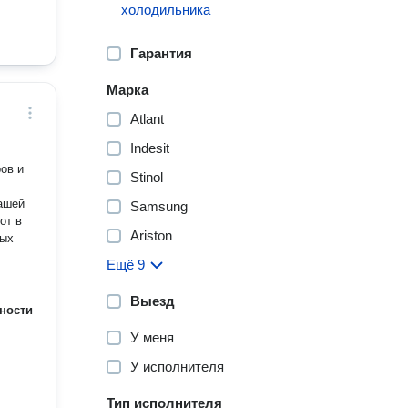
холодильника
Гарантия
Марка
Atlant
Indesit
ов и
Stinol
ашей
Samsung
от в
Ariston
ных
Ещё 9
Выезд
ности
У меня
У исполнителя
Тип исполнителя