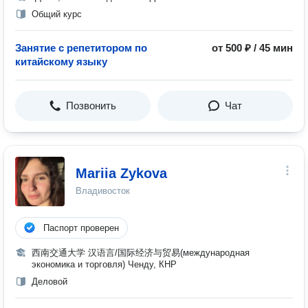
Общий курс
Занятие с репетитором по
от 500 ₽ / 45 мин
китайскому языку
Позвонить
Чат
Mariia Zykova
Владивосток
Паспорт проверен
西南交通大学 汉语言/国际经济与贸易(международная
экономика и торговля) Ченду, КНР
Деловой