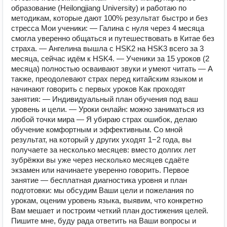
образование (Heilongjiang University) и работаю по
методикам, которые дают 100% результат быстро и без
стресса Мои ученики: — Галина с нуля через 4 месяца
смогла уверенно общаться и путешествовать в Китае без
страха. — Ангелина вышла с HSK2 на HSK3 всего за 3
месяца, сейчас идём к HSK4. — Ученики за 15 уроков (2
месяца) полностью осваивают звуки и умеют читать — А
также, преодолевают страх перед китайским языком и
начинают говорить с первых уроков Как проходят
занятия: — Индивидуальный план обучения под ваш
уровень и цели. — Уроки онлайн: можно заниматься из
любой точки мира — Я убираю страх ошибок, делаю
обучение комфортным и эффективным. Со мной
результат, на который у других уходят 1−2 года, вы
получаете за несколько месяцев: вместо долгих лет
зубрёжки вы уже через несколько месяцев сдаёте
экзамен или начинаете уверенно говорить. Первое
занятие — бесплатная диагностика уровня и план
подготовки: мы обсудим Ваши цели и пожелания по
урокам, оценим уровень языка, выявим, что конкретно
Вам мешает и построим четкий план достижения целей.
Пишите мне, буду рада ответить на Ваши вопросы и