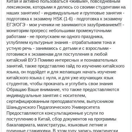
Китая и активно пользоваться «живым», повседневным
лексиконом, которыми я делюсь со своими студентами на
наших занятиях! - индивидуальные и групповые занятия -
подготовка к экзамену HSK (1-6) - подготовка к экзамену
ЕГЭ/ОГЭ - мои ученики не занимаются зазубриванием!!! -
мониторим прогресс небольшими промежуточными
работами - не пропускаем ни одного праздника,
углубляем культурные знания - отрабатываем тона и
устную речь - занимаюсь с детьми и с взрослыми -
готовимся к экзаменам для поступления в любой
китайский ВУЗ Помимо интересных и познавательных
занятий, также представляю гайд по изучению китайского
языка, он подойдет и для желающих начать изучение
китайского языка с нуля, и для уже изучающих язык
студентов, чтобы прокачать и углубить свои знания
Обращаю Ваше внимание, что также предоставляются
индивидуальные занятия с носителем,
сертифицированным преподавателем, выпускником
Шаньдунского Педагогического Университета
Предоставляются консультационные услуги по
поступлению в Китай, сбор документов на программы
бакалавриата, магистратуры, языковые летние и
годичные стажировки. В этом году запись практически