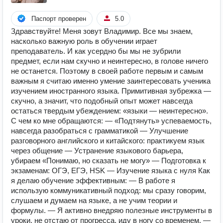
Паспорт проверен
5.0
Здравствуйте! Меня зовут Владимир. Все мы знаем,
насколько важную роль в обучении играет
преподаватель. И как усердно бы мы не зубрили
предмет, если нам скучно и неинтересно, в голове ничего
не останется. Поэтому в своей работе первым и самым
важным я считаю именно умение заинтересовать ученика
изучением иностранного языка. Примитивная зубрежка —
скучно, а значит, что подобный опыт может навсегда
остаться твердым убеждением: «языки — неинтересно».
С чем ко мне обращаются: — «Подтянуть» успеваемость,
навсегда разобраться с грамматикой — Улучшение
разговорного английского и китайского: практикуем язык
через общение — Устранение языкового барьера,
убираем «Понимаю, но сказать не могу» — Подготовка к
экзаменам: ОГЭ, ЕГЭ, HSK — Изучение языка с нуля Как
я делаю обучение эффективным: — В работе я
использую коммуникативный подход: мы сразу говорим,
слушаем и думаем на языке, а не учим теории и
формулы. — Я активно внедряю полезные инструменты в
уроки, не отстаю от прогресса, иду в ногу со временем. —