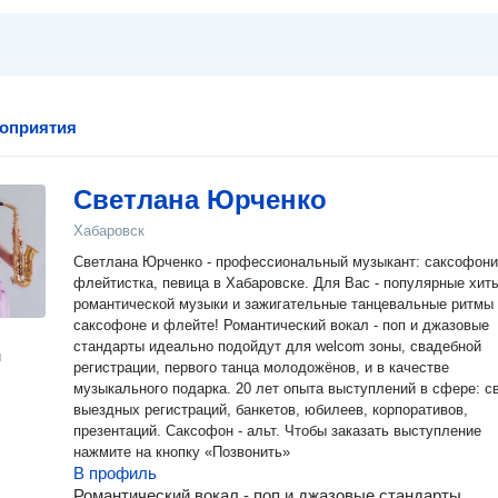
оприятия
Светлана Юрченко
Хабаровск
Светлана Юрченко - профессиональный музыкант: саксофони
флейтистка, певица в Хабаровске. Для Вас - популярные хиты
романтической музыки и зажигательные танцевальные ритмы
саксофоне и флейте! Романтический вокал - поп и джазовые
стандарты идеально подойдут для welcom зоны, свадебной
н
регистрации, первого танца молодожёнов, и в качестве
музыкального подарка. 20 лет опыта выступлений в сфере: свадеб,
выездных регистраций, банкетов, юбилеев, корпоративов,
презентаций. Саксофон - альт. Чтобы заказать выступление
нажмите на кнопку «Позвонить»
В профиль
Романтический вокал - поп и джазовые стандарты