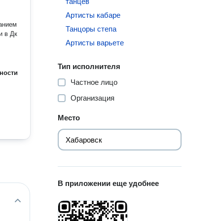
танцев
Артисты кабаре
анием
Танцоры степа
и в Дк
Артисты варьете
Тип исполнителя
ности
Частное лицо
Организация
Место
В приложении еще удобнее