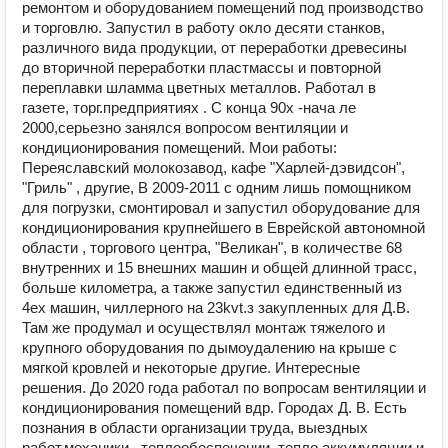
ремонтом и оборудованием помещений под производство
и торговлю. Запустил в работу окло десяти станков,
различного вида продукции, от переработки древесины
до вторичной переработки пластмассы и повторной
переплавки шламма цветных металлов. Работал в
газете, торг.предприятиях . С конца 90х -нача ле
2000,серьезно занялся вопросом вентиляции и
кондиционирования помещений. Мои работы:
Переяславский молокозавод, кафе "Харлей-дэвидсон",
"Гриль" , другие, В 2009-2011 с одним лишь помощником
для погрузки, смонтировал и запустил оборудование для
кондиционирования крупнейшего в Еврейской автономной
области , торгового центра, "Великан", в количестве 68
внутренних и 15 внешних машин и общей длинной трасс,
больше километра, а также запустил единственный из
4ех машин, чиллерного на 23kvt.з закупленных для Д.В.
Там же продумал и осуществлял монтаж тяжелого и
крупного оборудования по дымоудалению на крыше с
мягкой кровлей и некоторые другие. Интересные
решения. До 2020 года работал по вопросам вентиляции и
кондиционирования помещений вдр. Городах Д. В. Есть
познания в области организации труда, выездных
работ,механики , теплообеспечении, тепло аккумуляции и