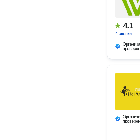
4.1
4 оценки
Организ
провере
Организ
провере