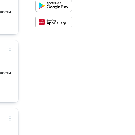
ности
й
ности