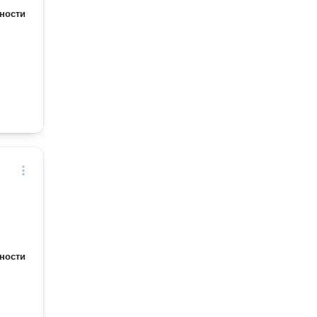
ности
ности