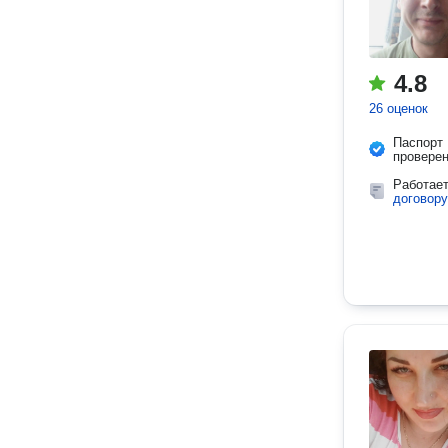
4.8
26 оценок
Паспорт
провере
Работае
договору