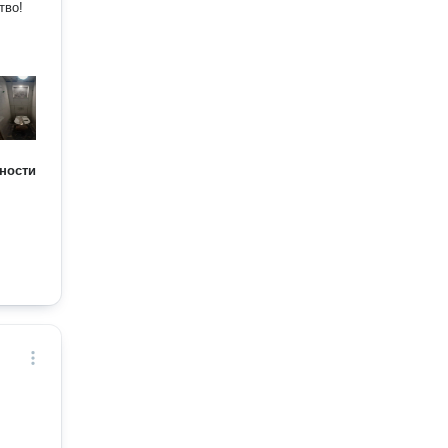
тво!
ности