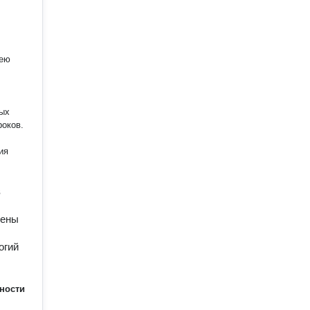
мею
ных
роков.
ия
в
лены
огий
ности