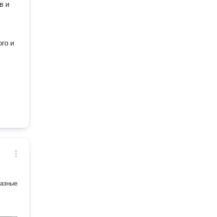
в и
го и
разные