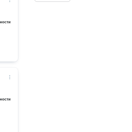
ности
ности