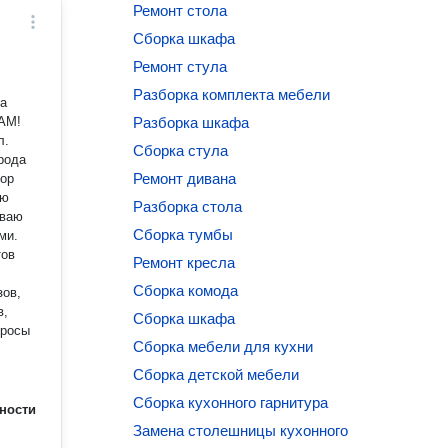
Ремонт стола
Сборка шкафа
Ремонт стула
Разборка комплекта мебели
на
CАМ!
Разборка шкафа
л.
Сборка стула
рода
Ремонт дивана
ую
Разборка стола
Сборка тумбы
Ремонт кресла
Сборка комода
зов,
в,
Сборка шкафа
просы
Сборка мебели для кухни
Сборка детской мебели
Сборка кухонного гарнитура
ности
Замена столешницы кухонного