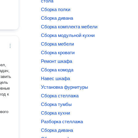
стола
Сборка полки
Сборка дивана
Сборка комплекта мебели
Сборка модульной кухни
Сборка мебели
Сборка кровати
Ремонт шкафа
ел,
Сборка комода
адач,
тавить
Навес шкафа
цель
Установка фурнитуры
евные
ход к
Сборка стеллажа
Сборка тумбы
ового
Сборка кухни
Разборка стеллажа
Сборка дивана