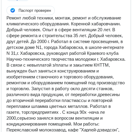
Паспорт проверен
Ремонт любой техники, монтаж, ремонт и обслуживание
климатического оборудования. Коренной хабаровчанин.
Добрый человек. Опыт в сфере вентиляции 20 лет. В
сфере ремонта и строительства 35 лет. Добрый человек,
друг детей. До 2000 г. Работал в системе просвещения, в
детском доме N1, города Хабаровска, в школе-интернате
N 31,г. Хабаровска, руководил работой Краевого клуба
Научно-технического творчества молодежи г. Хабаровска.
В связи с невыплатой з/платы и закытием КНТТМ,
вынужден был заняться конструированием и
изобретением станочного и торгового оборудования,
ремонтом и оборудованием помещений под производство
и торговлю. Запустил в работу окло десяти станков,
различного вида продукции, от переработки древесины
до вторичной переработки пластмассы и повторной
переплавки шламма цветных металлов. Работал в
газете, торг.предприятиях . С конца 90х -нача ле
2000,серьезно занялся вопросом вентиляции и
кондиционирования помещений. Мои работы:
Переяславский молокозавод, кафе "Харлей-дэвидсон",