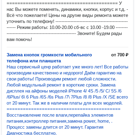
========================================= У
нас Вы можете поменять, динамики, кнопки, корпус и т.д. -
Всё что пожелаете! Цены на другие виды ремонта можете
уточнить по телефону! ------------------------------------------------
------ Режим работы: 10.00-20.00 сб-вс с 10.00 -19.00 --------
---------------------------------------------- Звоните! Будем рады
вам помочь!
Замена кнопок громкости мобильного
от 700 ₽
телефона или планшета
Наш сервисный ценр работает уже много лет! Все работы
производим качественно и недорого! Даём гарантию на
свои работы! Производим ремонт любой сложности.
Любой модульный ремонт в короткие сроки. Замена
дисплея на айфоны моделей iPhone 4/ 4S /5 /5/ C/ 5S /6
/6Plus/ 6\ 6 Plus /6S /6s Plus /7\ 7Plus /8 /8 Plus /Х /SE всего
от 20 минут. Так же в наличии платы для всех моделей.
==========================================
Восстановление после влаги,перепайка элементов
питания,контроллер питания,замена power, home, .
Процесс замены длится от 20 минут. Гарантия
Диагностика бесплатно.