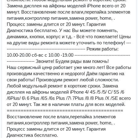
Замена дисплея на айфоны моделей iPhone всего от 20
минут. Восстановление после влаги,перепайка элементов
питания,контроллер питания,замена power, home, .
Процесс замены длится от 20 минут. Гарантия
Диагностика бесплатно. У нас Вы можете поменять,
динамики, кнопки, корпус и т.д. - Всё что пожелаете! Цены
на другие виды ремонта можете уточнить по телефону! ---
--------------------------------------------------- Режим работы:
10.00-20.00 сб-вс с 10.00 -19.00 ------------------------------------
------------------ Звоните! Будем рады вам помочь!
Наш сервисный ценр работает уже много лет! Все работы
производим качественно и недорого! Даём гарантию на
свои работы! Производим ремонт любой сложности.
Любой модульный ремонт в короткие сроки. Замена
дисплея на айфоны моделей iPhone 4/ 4S /5 /5/ C/ 5S /6
/6Plus/ 6\ 6 Plus /6S /6s Plus /7\ 7Plus /8 /8 Plus /Х /SE всего
от 20 минут. Так же в наличии платы для всех моделей.
==========================================
Восстановление после влаги,перепайка элементов
питания,контроллер питания,замена power, home, .
Процесс замены длится от 20 минут. Гарантия
Диагностика бесплатно.