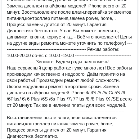
Замена дисплея на айфоны моделей iPhone всего от 20
минут. Восстановление после влаги,перепайка элементов
питания,контроллер питания,замена power, home, .
Процесс замены длится от 20 минут. Гарантия
Диагностика бесплатно. У нас Вы можете поменять,
динамики, кнопки, корпус и т.д. - Всё что пожелаете! Цены
на другие виды ремонта можете уточнить по телефону! ---
--------------------------------------------------- Режим работы:
10.00-20.00 сб-вс с 10.00 -19.00 ------------------------------------
------------------ Звоните! Будем рады вам помочь!
Наш сервисный ценр работает уже много лет! Все работы
производим качественно и недорого! Даём гарантию на
свои работы! Производим ремонт любой сложности.
Любой модульный ремонт в короткие сроки. Замена
дисплея на айфоны моделей iPhone 4/ 4S /5 /5/ C/ 5S /6
/6Plus/ 6\ 6 Plus /6S /6s Plus /7\ 7Plus /8 /8 Plus /Х /SE всего
от 20 минут. Так же в наличии платы для всех моделей.
==========================================
Восстановление после влаги,перепайка элементов
питания,контроллер питания,замена power, home, .
Процесс замены длится от 20 минут. Гарантия
Диагностика бесплатно.