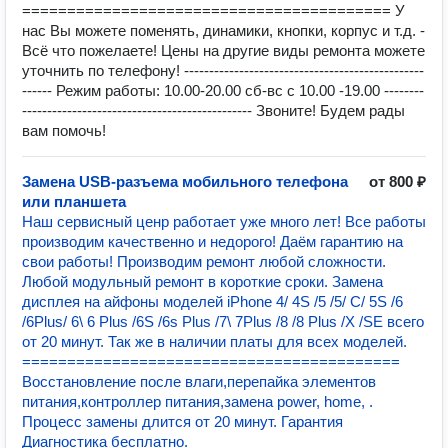
========================================= У
нас Вы можете поменять, динамики, кнопки, корпус и т.д. -
Всё что пожелаете! Цены на другие виды ремонта можете
уточнить по телефону! ------------------------------------------------
------ Режим работы: 10.00-20.00 сб-вс с 10.00 -19.00 --------
---------------------------------------------- Звоните! Будем рады
вам помочь!
Замена USB-разъема мобильного телефона
от 800 ₽
или планшета
Наш сервисный ценр работает уже много лет! Все работы
производим качественно и недорого! Даём гарантию на
свои работы! Производим ремонт любой сложности.
Любой модульный ремонт в короткие сроки. Замена
дисплея на айфоны моделей iPhone 4/ 4S /5 /5/ C/ 5S /6
/6Plus/ 6\ 6 Plus /6S /6s Plus /7\ 7Plus /8 /8 Plus /Х /SE всего
от 20 минут. Так же в наличии платы для всех моделей.
==========================================
Восстановление после влаги,перепайка элементов
питания,контроллер питания,замена power, home, .
Процесс замены длится от 20 минут. Гарантия
Диагностика бесплатно.