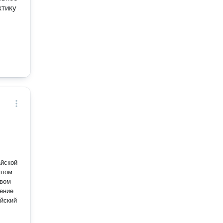
ктику
айской
плом
авом
ение
айский