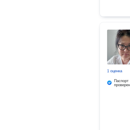
1 оценка
Паспорт
провере