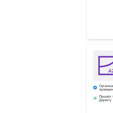
Организ
провере
Прошёл т
Директу