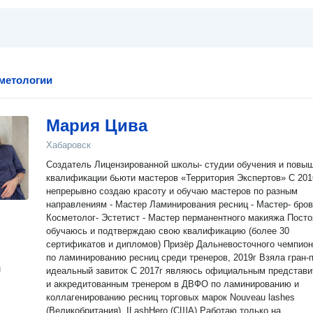
метологии
Мария Цива
Хабаровск
Создатель Лицензированной школы- студии обучения и повы
квалификации бьюти мастеров «Территория Экспертов» С 2016 г
непрерывно создаю красоту и обучаю мастеров по разным
направлениям - Мастер Ламинирования ресниц - Мастер- бровист -
Косметолог- Эстетист - Мастер перманентного макияжа Постоянно
обучаюсь и подтверждаю свою квалификацию (более 30
сертификатов и дипломов) Призёр Дальневосточного чемпионата
по ламинированию ресниц среди тренеров, 2019г Взяла гран-при за
н
идеальный завиток С 2017г являюсь официальным представителем
и аккредитованным тренером в ДВФО по ламинированию и
коллагенированию ресниц торговых марок Nouveau lashes
(Великобритания), ILashHero (США) Работаю только на