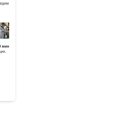
Ведем
60 мин
щих.