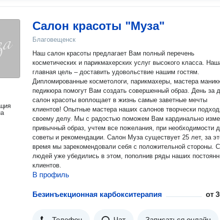
Салон красоты "Муза"
Благовещенск
Наш салон красоты предлагает Вам полный перечень
косметических и парикмахерских услуг высокого класса. Наш
главная цель – доставить удовольствие нашим гостям.
Дипломированные косметологи, парикмахеры, мастера маник
педикюра помогут Вам создать совершенный образ. День за 
салон красоты воплощает в жизнь самые заветные мечты
ация
клиентов! Опытные мастера наших салонов творчески подход
на
своему делу. Мы с радостью поможем Вам кардинально изме
привычный образ, учтем все пожелания, при необходимости 
советы и рекомендации. Салон Муза существует 25 лет, за это
время мы зарекомендовали себя с положительной стороны. С
людей уже убедились в этом, пополнив ряды наших постоян
клиентов.
В профиль
Безинъекционная карбокситерапия
от
3
Телефон
Чат
Записаться онлайн