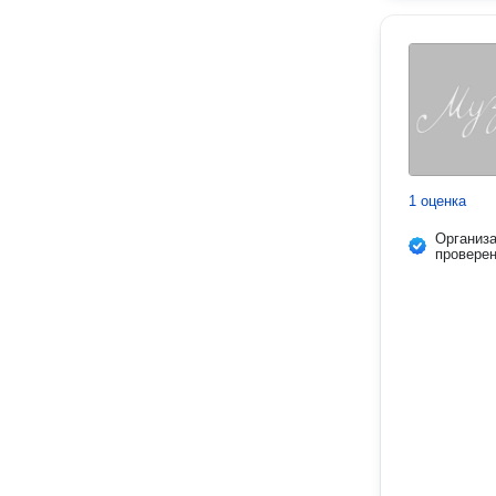
1 оценка
Организ
провере