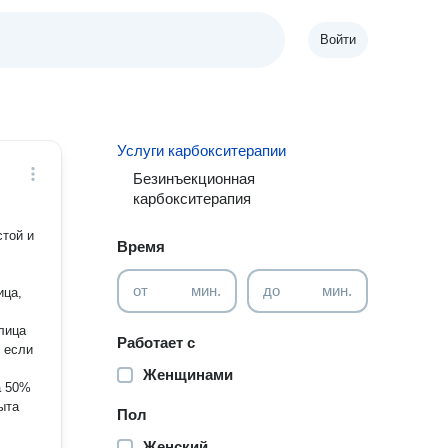
Войти
Услуги карбокситерапии
Безинъекционная
карбокситерапия
той и
Время
от
мин.
до
мин.
ица,
лица
Работает с
Женщинами
а 50%
Пол
Женский