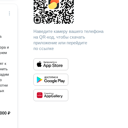
Наведите камеру вашего телефона
а
на QR-код, чтобы скачать
приложение или перейдите
юра и
по ссылке
днем
ят к
нить
дадим
отни
ных
000 ₽