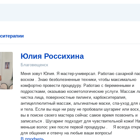
кситерапии
Юлия Россихина
Благовещенск
Меня зовут Юлия. Я мастер-универсал. Работаю сахарной пас
воском . Знаю безболезненные техники, чтобы максимально
комфортно провести процедуру. Работаю с беременными и
подростками, оказываю косметологические услуги. Массаж л
чистка лица, поверхностные пилинги, карбокситерапия,
антицеллюлитный массаж, альгинатные маски, спа-уход для 
и тела. Если вы еще ни разу не пробовали шугаринг или воск, если
вы в поиске своего мастера сейчас самое время позвонить и
записаться . Шугаринг подходит для чувствительной кожи! Н
меньше волос уже после первой процедуры . ⠀ Я всегда открыта
для общения и отвечу на любые ваши вопросы!
В профиль