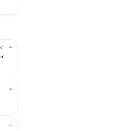
е?
сё