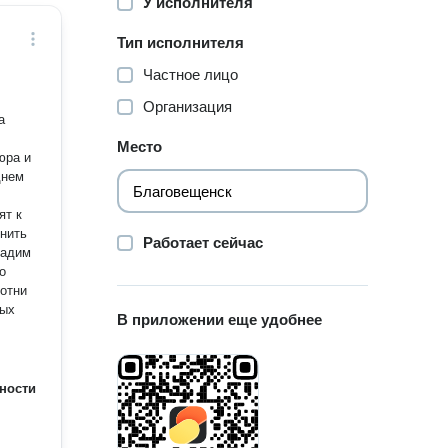
У исполнителя
Тип исполнителя
Частное лицо
Организация
а
Место
юра и
днем
ят к
нить
Работает сейчас
дадим
отни
ных
В приложении еще удобнее
ности