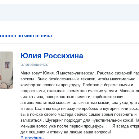
ологов по чистке лица
Юлия Россихина
Благовещенск
Меня зовут Юлия. Я мастер-универсал. Работаю сахарной пас
воском . Знаю безболезненные техники, чтобы максимально
комфортно провести процедуру. Работаю с беременными и
подростками, оказываю косметологические услуги. Массаж л
чистка лица, поверхностные пилинги, карбокситерапия,
антицеллюлитный массаж, альгинатные маски, спа-уход для 
и тела. Если вы еще ни разу не пробовали шугаринг или воск, если
вы в поиске своего мастера сейчас самое время позвонить и
записаться . Шугаринг подходит для чувствительной кожи! Н
меньше волос уже после первой процедуры . ⠀ Я всегда открыта
для общения и отвечу на любые ваши вопросы!
В профиль