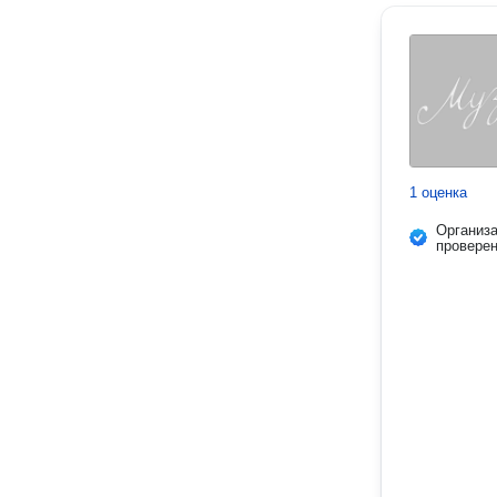
1 оценка
Организ
провере