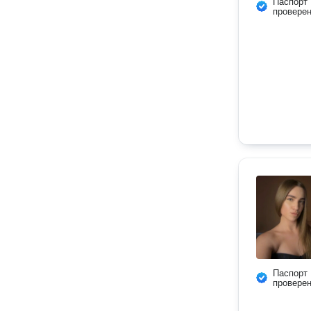
Паспорт
провере
Паспорт
провере