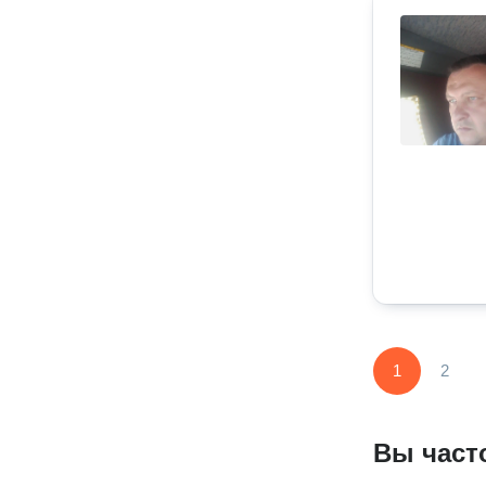
1
2
Вы част