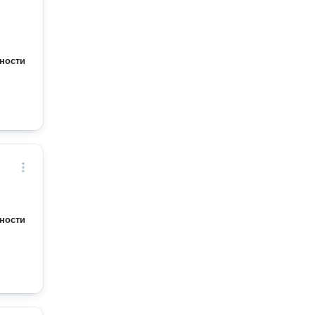
ности
ности