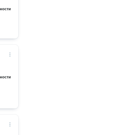
ности
ности