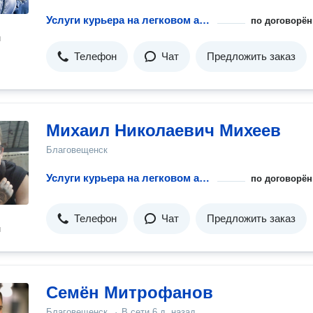
Услуги курьера на легковом авто
по договорён
н
Телефон
Чат
Предложить заказ
Михаил Николаевич Михеев
Благовещенск
Услуги курьера на легковом авто
по договорён
Телефон
Чат
Предложить заказ
н
Семён Митрофанов
Благовещенск
·
В сети
6 д. назад